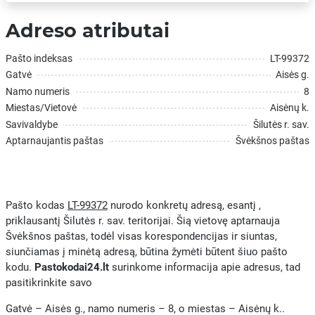
Adreso atributai
Pašto indeksas
LT-99372
Gatvė
Aisės g.
Namo numeris
8
Miestas/Vietovė
Aisėnų k.
Savivaldybe
Šilutės r. sav.
Aptarnaujantis paštas
Švėkšnos paštas
Pašto kodas
LT-99372
nurodo konkretų adresą, esantį ,
priklausantį Šilutės r. sav. teritorijai. Šią vietovę aptarnauja
Švėkšnos paštas, todėl visas korespondencijas ir siuntas,
siunčiamas į minėtą adresą, būtina žymėti būtent šiuo pašto
kodu.
Pastokodai24.lt
surinkome informacija apie adresus, tad
pasitikrinkite savo
Gatvė – Aisės g., namo numeris – 8, o miestas – Aisėnų k..