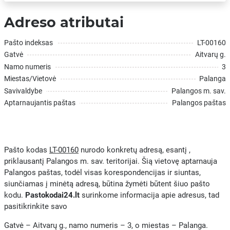
Adreso atributai
Pašto indeksas
LT-00160
Gatvė
Aitvarų g.
Namo numeris
3
Miestas/Vietovė
Palanga
Savivaldybe
Palangos m. sav.
Aptarnaujantis paštas
Palangos paštas
Pašto kodas
LT-00160
nurodo konkretų adresą, esantį ,
priklausantį Palangos m. sav. teritorijai. Šią vietovę aptarnauja
Palangos paštas, todėl visas korespondencijas ir siuntas,
siunčiamas į minėtą adresą, būtina žymėti būtent šiuo pašto
kodu.
Pastokodai24.lt
surinkome informacija apie adresus, tad
pasitikrinkite savo
Gatvė – Aitvarų g., namo numeris – 3, o miestas – Palanga.