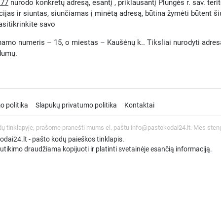
177
nurodo konkretų adresą, esantį , priklausantį Plungės r. sav. teri
ijas ir siuntas, siunčiamas į minėtą adresą, būtina žymėti būtent š
asitikrinkite savo
amo numeris – 15, o miestas – Kaušėnų k.. Tiksliai nurodyti adresą it
ndumų.
o politika
Slapukų privatumo politika
Kontaktai
dų tinklapyje, prašome pranešti mums el. paštu info@pastokodai24.lt. Mes sten
ai24.lt - pašto kodų paieškos tinklapis.
tikimo draudžiama kopijuoti ir platinti svetainėje esančią informaciją.