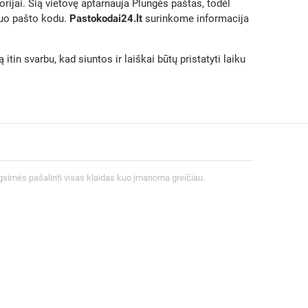
torijai. Šią vietovę aptarnauja Plungės paštas, todėl
iuo pašto kodu.
Pastokodai24.lt
surinkome informacija
in svarbu, kad siuntos ir laiškai būtų pristatyti laiku
gsimės pašalinti visas klaidas kuo įmanoma greičiau.