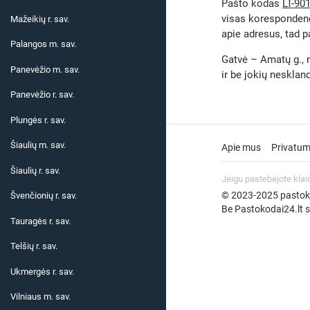
Pašto kodas
LT-90
visas korespondenc
Mažeikių r. sav.
apie adresus, tad p
Palangos m. sav.
Gatvė – Amatų g., n
Panevėžio m. sav.
ir be jokių neskla
Panevėžio r. sav.
Plungės r. sav.
Šiaulių m. sav.
Apie mus
Privatum
Šiaulių r. sav.
Jeigu pastebėjote klai
© 2023-2025 pastokod
Švenčionių r. sav.
Be Pastokodai24.lt su
Tauragės r. sav.
Telšių r. sav.
Ukmergės r. sav.
Vilniaus m. sav.