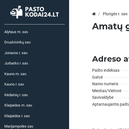
Plungės r. sav.
Amatų g
Alytaus m. sav.
Druskininkų sav.
Jonavos r. sav.
Adreso a
Jurbarko r. sav.
Pašto indeksas
Kauno m. sav.
Gatvė
Namo numeris
Kauno r. sav.
Miestas/Vietovė
Kėdainių r. sav.
Savivaldybe
Aptarnaujantis pašt
Klaipėdos m. sav.
Klaipėdos r. sav.
Marijampolės sav.