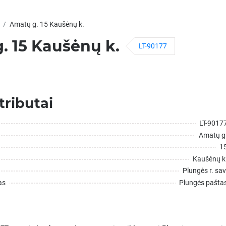
Amatų g. 15 Kaušėnų k.
. 15 Kaušėnų k.
LT-90177
tributai
LT-9017
Amatų g
1
Kaušėnų k
Plungės r. sav
as
Plungės pašta