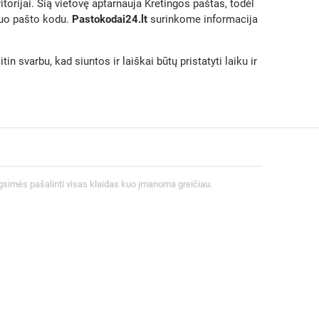
itorijai. Šią vietovę aptarnauja Kretingos paštas, todėl
iuo pašto kodu.
Pastokodai24.lt
surinkome informacija
n svarbu, kad siuntos ir laiškai būtų pristatyti laiku ir
gsimės pašalinti visas klaidas kuo įmanoma greičiau.