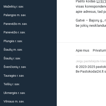
Pašto kodas
LT-97
visas korespondenc
Mažeikių r. sav.
apie adresus, tad p
Palangos m. sav.
Gatvė – Bajorų g., n
Panevėžio m. sav.
be jokių neskland
Panevėžio r. sav.
Plungės r. sav.
Šiaulių m. sav.
Apie mus
Privatum
Šiaulių r. sav.
Jeigu pastebėjote klai
© 2023-2025 pastokod
Švenčionių r. sav.
Be Pastokodai24.lt su
Tauragės r. sav.
Telšių r. sav.
Ukmergės r. sav.
Vilniaus m. sav.