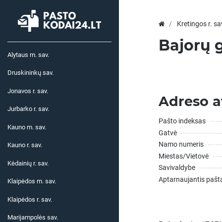
Kretingos r. sa
Bajorų g
Alytaus m. sav.
Druskininkų sav.
Jonavos r. sav.
Adreso a
Jurbarko r. sav.
Pašto indeksas
Kauno m. sav.
Gatvė
Namo numeris
Kauno r. sav.
Miestas/Vietovė
Kėdainių r. sav.
Savivaldybe
Aptarnaujantis pašt
Klaipėdos m. sav.
Klaipėdos r. sav.
Marijampolės sav.