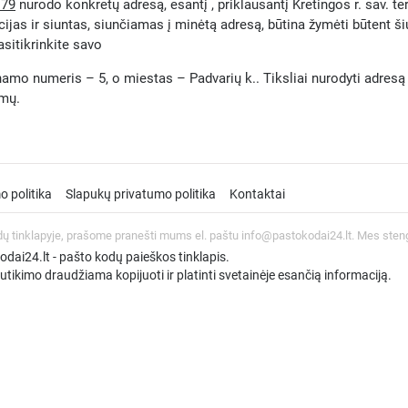
179
nurodo konkretų adresą, esantį , priklausantį Kretingos r. sav. ter
ijas ir siuntas, siunčiamas į minėtą adresą, būtina žymėti būtent š
asitikrinkite savo
amo numeris – 5, o miestas – Padvarių k.. Tiksliai nurodyti adresą iti
umų.
o politika
Slapukų privatumo politika
Kontaktai
dų tinklapyje, prašome pranešti mums el. paštu info@pastokodai24.lt. Mes sten
ai24.lt - pašto kodų paieškos tinklapis.
tikimo draudžiama kopijuoti ir platinti svetainėje esančią informaciją.