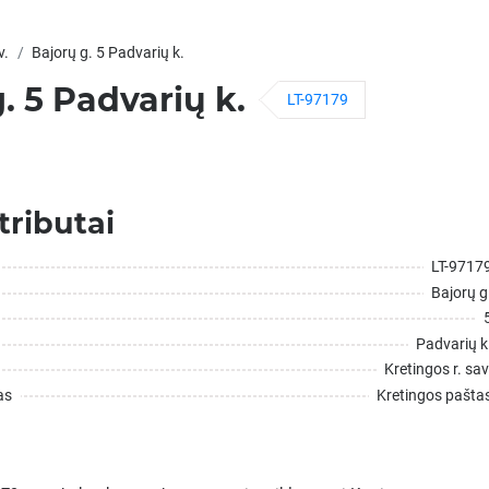
v.
Bajorų g. 5 Padvarių k.
. 5 Padvarių k.
LT-97179
tributai
LT-9717
Bajorų g
Padvarių k
Kretingos r. sav
as
Kretingos pašta