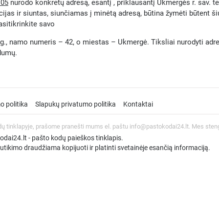
105
nurodo konkretų adresą, esantį , priklausantį Ukmergės r. sav. te
ijas ir siuntas, siunčiamas į minėtą adresą, būtina žymėti būtent š
asitikrinkite savo
., namo numeris – 42, o miestas – Ukmergė. Tiksliai nurodyti adresą 
ndumų.
o politika
Slapukų privatumo politika
Kontaktai
dų tinklapyje, prašome pranešti mums el. paštu info@pastokodai24.lt. Mes sten
ai24.lt - pašto kodų paieškos tinklapis.
tikimo draudžiama kopijuoti ir platinti svetainėje esančią informaciją.