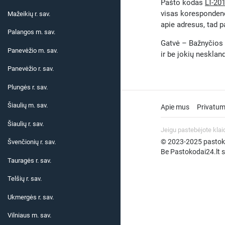
Pašto kodas
LT-20
visas korespondenc
Mažeikių r. sav.
apie adresus, tad p
Palangos m. sav.
Gatvė – Bažnyčios g
Panevėžio m. sav.
ir be jokių neskla
Panevėžio r. sav.
Plungės r. sav.
Šiaulių m. sav.
Apie mus
Privatum
Šiaulių r. sav.
Jeigu pastebėjote klai
© 2023-2025 pastokod
Švenčionių r. sav.
Be Pastokodai24.lt su
Tauragės r. sav.
Telšių r. sav.
Ukmergės r. sav.
Vilniaus m. sav.