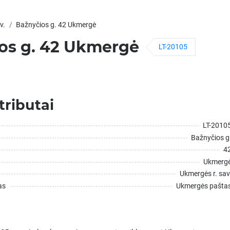
v.
Bažnyčios g. 42 Ukmergė
os g. 42 Ukmergė
LT-20105
tributai
LT-2010
Bažnyčios g
4
Ukmerg
Ukmergės r. sav
as
Ukmergės pašta