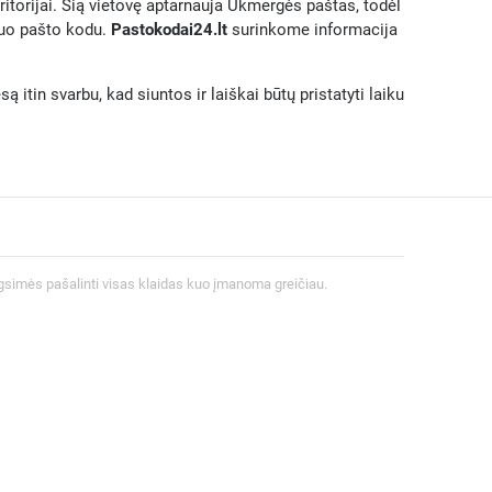
ritorijai. Šią vietovę aptarnauja Ukmergės paštas, todėl
iuo pašto kodu.
Pastokodai24.lt
surinkome informacija
itin svarbu, kad siuntos ir laiškai būtų pristatyti laiku
gsimės pašalinti visas klaidas kuo įmanoma greičiau.