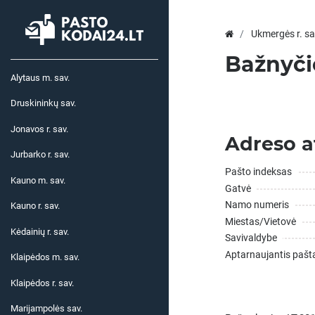
Ukmergės r. sa
Bažnyči
Alytaus m. sav.
Druskininkų sav.
Jonavos r. sav.
Adreso a
Jurbarko r. sav.
Pašto indeksas
Kauno m. sav.
Gatvė
Namo numeris
Kauno r. sav.
Miestas/Vietovė
Kėdainių r. sav.
Savivaldybe
Aptarnaujantis pašt
Klaipėdos m. sav.
Klaipėdos r. sav.
Marijampolės sav.