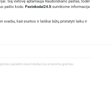
rijai. Šią vietovę aptarnauja Raudondvario paštas, todėl
iuo pašto kodu.
Pastokodai24.lt
surinkome informacija
svarbu, kad siuntos ir laiškai būtų pristatyti laiku ir
gsimės pašalinti visas klaidas kuo įmanoma greičiau.