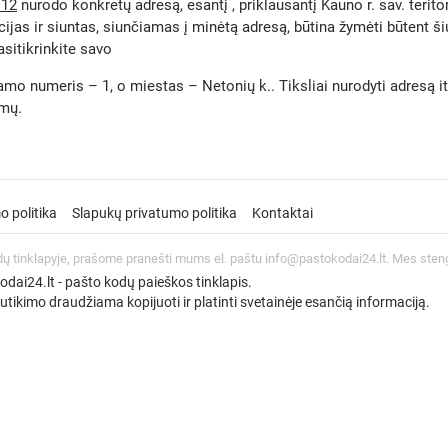
112
nurodo konkretų adresą, esantį , priklausantį Kauno r. sav. terito
ijas ir siuntas, siunčiamas į minėtą adresą, būtina žymėti būtent š
asitikrinkite savo
mo numeris – 1, o miestas – Netonių k.. Tiksliai nurodyti adresą itin 
umų.
o politika
Slapukų privatumo politika
Kontaktai
dų tinklapyje, prašome pranešti mums el. paštu info@pastokodai24.lt. Mes sten
ai24.lt - pašto kodų paieškos tinklapis.
tikimo draudžiama kopijuoti ir platinti svetainėje esančią informaciją.