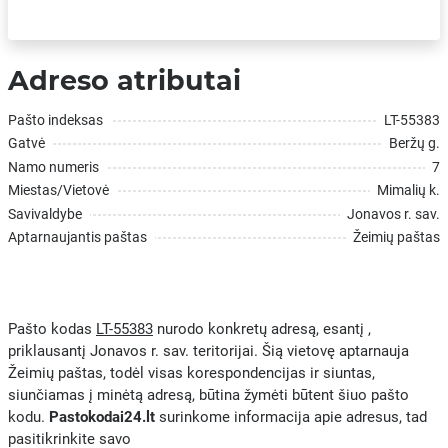
Adreso atributai
Pašto indeksas
LT-55383
Gatvė
Beržų g.
Namo numeris
7
Miestas/Vietovė
Mimalių k.
Savivaldybe
Jonavos r. sav.
Aptarnaujantis paštas
Žeimių paštas
Pašto kodas
LT-55383
nurodo konkretų adresą, esantį ,
priklausantį Jonavos r. sav. teritorijai. Šią vietovę aptarnauja
Žeimių paštas, todėl visas korespondencijas ir siuntas,
siunčiamas į minėtą adresą, būtina žymėti būtent šiuo pašto
kodu.
Pastokodai24.lt
surinkome informacija apie adresus, tad
pasitikrinkite savo