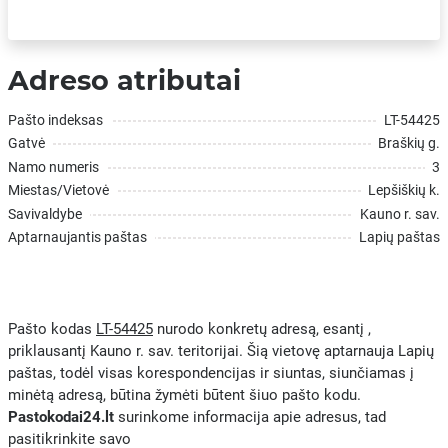
Adreso atributai
Pašto indeksas
LT-54425
Gatvė
Braškių g.
Namo numeris
3
Miestas/Vietovė
Lepšiškių k.
Savivaldybe
Kauno r. sav.
Aptarnaujantis paštas
Lapių paštas
Pašto kodas
LT-54425
nurodo konkretų adresą, esantį ,
priklausantį Kauno r. sav. teritorijai. Šią vietovę aptarnauja Lapių
paštas, todėl visas korespondencijas ir siuntas, siunčiamas į
minėtą adresą, būtina žymėti būtent šiuo pašto kodu.
Pastokodai24.lt
surinkome informacija apie adresus, tad
pasitikrinkite savo