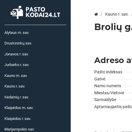
Kauno r. sav.
Brolių g
Alytaus m. sav.
Druskininkų sav.
Jonavos r. sav.
Adreso a
Jurbarko r. sav.
Pašto indeksas
Kauno m. sav.
Gatvė
Namo numeris
Kauno r. sav.
Miestas/Vietovė
Kėdainių r. sav.
Savivaldybe
Aptarnaujantis pašt
Klaipėdos m. sav.
Klaipėdos r. sav.
Marijampolės sav.