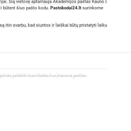
orijai. Šią vietovę aptarnauja Akademijos paštas Kauno r.
ti būtent šiuo pašto kodu.
Pastokodai24.lt
surinkome
 itin svarbu, kad siuntos ir laiškai būtų pristatyti laiku
gsimės pašalinti visas klaidas kuo įmanoma greičiau.