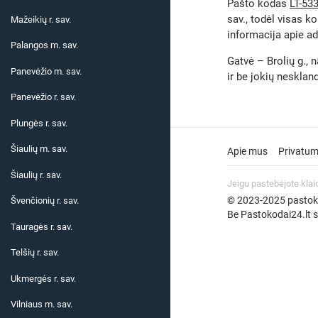
Pašto kodas
LT-53
sav., todėl visas k
Mažeikių r. sav.
informacija apie ad
Palangos m. sav.
Gatvė – Brolių g., 
Panevėžio m. sav.
ir be jokių neskla
Panevėžio r. sav.
Plungės r. sav.
Šiaulių m. sav.
Apie mus
Privatum
Šiaulių r. sav.
Jeigu pastebėjote klai
© 2023-2025 pastokod
Švenčionių r. sav.
Be Pastokodai24.lt su
Tauragės r. sav.
Telšių r. sav.
Ukmergės r. sav.
Vilniaus m. sav.