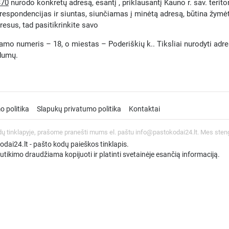
370
nurodo konkretų adresą, esantį , priklausantį Kauno r. sav. terit
orespondencijas ir siuntas, siunčiamas į minėtą adresą, būtina žymė
resus, tad pasitikrinkite savo
namo numeris – 18, o miestas – Poderiškių k.. Tiksliai nurodyti adresą
ndumų.
o politika
Slapukų privatumo politika
Kontaktai
dų tinklapyje, prašome pranešti mums el. paštu info@pastokodai24.lt. Mes sten
ai24.lt - pašto kodų paieškos tinklapis.
tikimo draudžiama kopijuoti ir platinti svetainėje esančią informaciją.