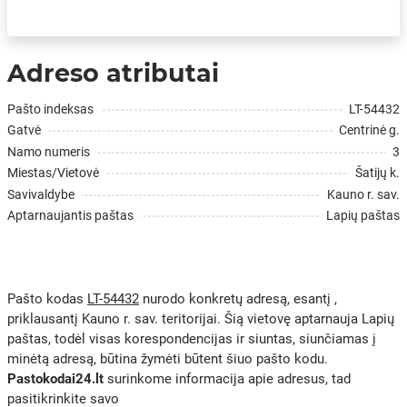
Adreso atributai
Pašto indeksas
LT-54432
Gatvė
Centrinė g.
Namo numeris
3
Miestas/Vietovė
Šatijų k.
Savivaldybe
Kauno r. sav.
Aptarnaujantis paštas
Lapių paštas
Pašto kodas
LT-54432
nurodo konkretų adresą, esantį ,
priklausantį Kauno r. sav. teritorijai. Šią vietovę aptarnauja Lapių
paštas, todėl visas korespondencijas ir siuntas, siunčiamas į
minėtą adresą, būtina žymėti būtent šiuo pašto kodu.
Pastokodai24.lt
surinkome informacija apie adresus, tad
pasitikrinkite savo