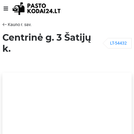
Kauno r. sav.
Centrinė g. 3 Šatijų
LT-54432
k.