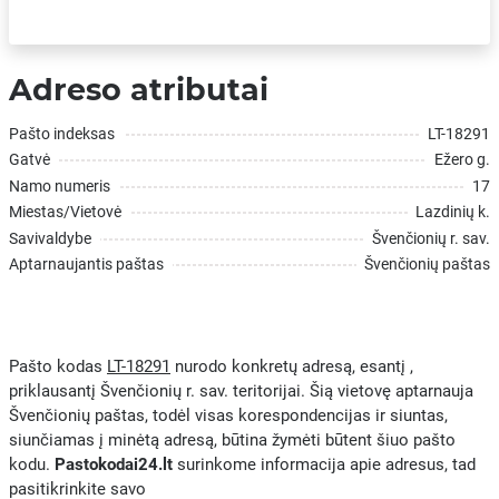
Adreso atributai
Pašto indeksas
LT-18291
Gatvė
Ežero g.
Namo numeris
17
Miestas/Vietovė
Lazdinių k.
Savivaldybe
Švenčionių r. sav.
Aptarnaujantis paštas
Švenčionių paštas
Pašto kodas
LT-18291
nurodo konkretų adresą, esantį ,
priklausantį Švenčionių r. sav. teritorijai. Šią vietovę aptarnauja
Švenčionių paštas, todėl visas korespondencijas ir siuntas,
siunčiamas į minėtą adresą, būtina žymėti būtent šiuo pašto
kodu.
Pastokodai24.lt
surinkome informacija apie adresus, tad
pasitikrinkite savo