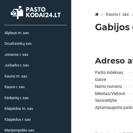
Kauno r. sav.
Gabijos 
Alytaus m. sav.
Druskininkų sav.
Jonavos r. sav.
Adreso a
Jurbarko r. sav.
Pašto indeksas
Kauno m. sav.
Gatvė
Namo numeris
Kauno r. sav.
Miestas/Vietovė
Kėdainių r. sav.
Savivaldybe
Aptarnaujantis pašt
Klaipėdos m. sav.
Klaipėdos r. sav.
Marijampolės sav.