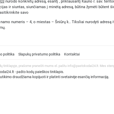
303
nurodo konkretų adresą, esantį , priklausantį Kauno r. sav. terito
ijas ir siuntas, siunčiamas į minėtą adresą, būtina žymėti būtent š
asitikrinkite savo
namo numeris – 4, o miestas – Šniūrų k.. Tiksliai nurodyti adresą itin
umų.
o politika
Slapukų privatumo politika
Kontaktai
dų tinklapyje, prašome pranešti mums el. paštu info@pastokodai24.lt. Mes sten
ai24.lt - pašto kodų paieškos tinklapis.
tikimo draudžiama kopijuoti ir platinti svetainėje esančią informaciją.