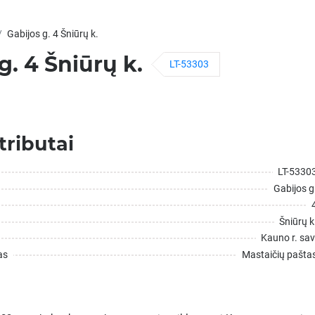
Gabijos g. 4 Šniūrų k.
g. 4 Šniūrų k.
LT-53303
tributai
LT-5330
Gabijos g
Šniūrų k
Kauno r. sav
as
Mastaičių pašta