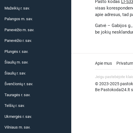
Pašto kodas
LT-53
visas korespondenc
Mažeikių r. sav.
apie adresus, tad p
Palangos m. sav.
Gatvė – Gabijos g., 
Panevėžio m. sav.
be jokių neskland
Panevėžio r. sav.
Plungės r. sav.
Šiaulių m. sav.
Apie mus
Privatum
Šiaulių r. sav.
Jeigu pastebėjote klai
© 2023-2025 pastokod
Švenčionių r. sav.
Be Pastokodai24.lt su
Tauragės r. sav.
Telšių r. sav.
Ukmergės r. sav.
Vilniaus m. sav.