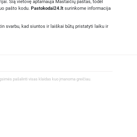
rijai. Šią vietovę aptarnauja Mastaičių paštas, todėl
iuo pašto kodu.
Pastokodai24.lt
surinkome informacija
 svarbu, kad siuntos ir laiškai būtų pristatyti laiku ir
gsimės pašalinti visas klaidas kuo įmanoma greičiau.