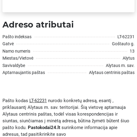
Adreso atributai
Pašto indeksas
LT-62231
Gatvė
Goštauto g.
Namo numeris
13
Miestas/Vietovė
Alytus
Savivaldybe
Alytaus m. sav.
Aptarnaujantis paštas
Alytaus centrinis paštas
Pašto kodas
LT-62231
nurodo konkretų adresą, esantį ,
priklausantį Alytaus m. sav. teritorijai. Šią vietovę aptarnauja
Alytaus centrinis paštas, todėl visas korespondencijas ir
siuntas, siunčiamas į minėtą adresą, būtina žymėti būtent šiuo
pašto kodu.
Pastokodai24.lt
surinkome informacija apie
adresus, tad pasitikrinkite savo