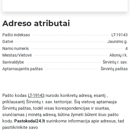
Adreso atributai
Pašto indeksas
LT-19143
Gatvė
Jaunimo g.
Namo numeris
4
Miestas/Vietovė
Alionių I k.
Savivaldybe
Širvintų r. sav.
Aptarnaujantis paštas
Širvintų paštas
Pašto kodas
LT-19143
nurodo konkretų adresą, esantį ,
priklausantį Širvintų r. sav. teritorijai. Šią vietovę aptarnauja
Širvintų paštas, todėl visas korespondencijas ir siuntas,
siunčiamas į minėtą adresą, būtina žymėti būtent šiuo pašto
kodu.
Pastokodai24.lt
surinkome informacija apie adresus, tad
pasitikrinkite savo