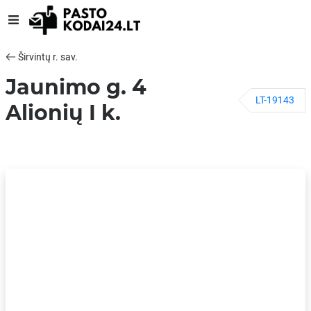
Širvintų r. sav.
Jaunimo g. 4
LT-19143
Alionių I k.