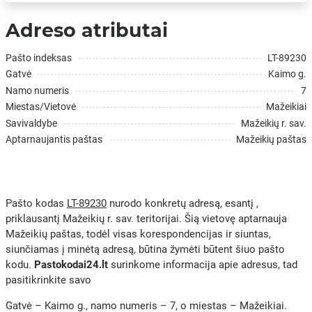
Adreso atributai
Pašto indeksas
LT-89230
Gatvė
Kaimo g.
Namo numeris
7
Miestas/Vietovė
Mažeikiai
Savivaldybe
Mažeikių r. sav.
Aptarnaujantis paštas
Mažeikių paštas
Pašto kodas
LT-89230
nurodo konkretų adresą, esantį ,
priklausantį Mažeikių r. sav. teritorijai. Šią vietovę aptarnauja
Mažeikių paštas, todėl visas korespondencijas ir siuntas,
siunčiamas į minėtą adresą, būtina žymėti būtent šiuo pašto
kodu.
Pastokodai24.lt
surinkome informacija apie adresus, tad
pasitikrinkite savo
Gatvė – Kaimo g., namo numeris – 7, o miestas – Mažeikiai.