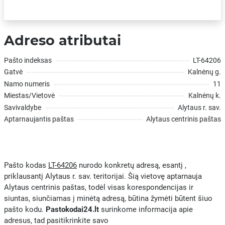
Adreso atributai
Pašto indeksas
LT-64206
Gatvė
Kalnėnų g.
Namo numeris
11
Miestas/Vietovė
Kalnėnų k.
Savivaldybe
Alytaus r. sav.
Aptarnaujantis paštas
Alytaus centrinis paštas
Pašto kodas
LT-64206
nurodo konkretų adresą, esantį ,
priklausantį Alytaus r. sav. teritorijai. Šią vietovę aptarnauja
Alytaus centrinis paštas, todėl visas korespondencijas ir
siuntas, siunčiamas į minėtą adresą, būtina žymėti būtent šiuo
pašto kodu.
Pastokodai24.lt
surinkome informacija apie
adresus, tad pasitikrinkite savo