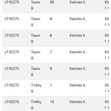
LT-92275
Tauro
35
Kalotės k.
Kla
g.
r. s
LT-92275
Tauro
4
Kalotės k.
Kla
g.
r. s
LT-92275
Tauro
6
Kalotės k.
Kla
g.
r. s
LT-92275
Tauro
7
Kalotės k.
Kla
g.
r. s
LT-92275
Tauro
9
Kalotės k.
Kla
g.
r. s
LT-92275
Tinklų
1
Kalotės k.
Kla
g.
r. s
LT-92275
Tinklų
10
Kalotės k.
Kla
g.
r. s