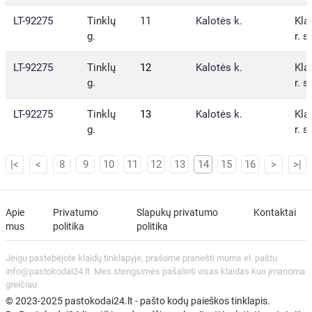
LT-92275
Tinklų
11
Kalotės k.
Kla
g.
r. s
LT-92275
Tinklų
12
Kalotės k.
Kla
g.
r. s
LT-92275
Tinklų
13
Kalotės k.
Kla
g.
r. s
|<
<
8
9
10
11
12
13
14
15
16
>
>|
Apie
Privatumo
Slapukų privatumo
Kontaktai
mus
politika
politika
Jeigu pastebėjote klaidų tinklapyje, prašome pranešti mums el. paštu
info@pastokodai24.lt. Mes stengsimės pašalinti visas klaidas kuo įmanoma
greičiau.
© 2023-2025 pastokodai24.lt - pašto kodų paieškos tinklapis.