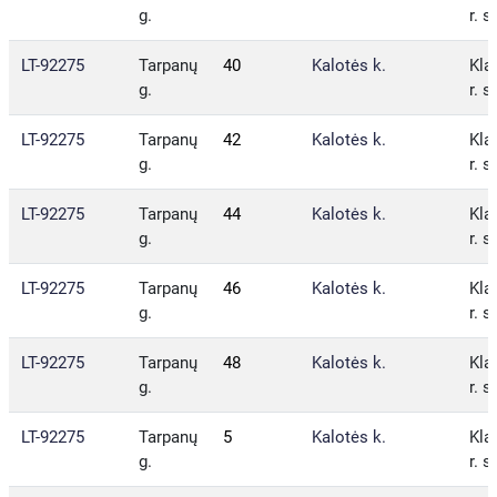
g.
r. s
LT-92275
Tarpanų
40
Kalotės k.
Kla
g.
r. s
LT-92275
Tarpanų
42
Kalotės k.
Kla
g.
r. s
LT-92275
Tarpanų
44
Kalotės k.
Kla
g.
r. s
LT-92275
Tarpanų
46
Kalotės k.
Kla
g.
r. s
LT-92275
Tarpanų
48
Kalotės k.
Kla
g.
r. s
LT-92275
Tarpanų
5
Kalotės k.
Kla
g.
r. s