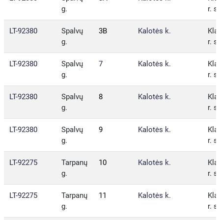
g.
r. s
LT-92380
Spalvų
3B
Kalotės k.
Kla
g.
r. s
LT-92380
Spalvų
7
Kalotės k.
Kla
g.
r. s
LT-92380
Spalvų
8
Kalotės k.
Kla
g.
r. s
LT-92380
Spalvų
9
Kalotės k.
Kla
g.
r. s
LT-92275
Tarpanų
10
Kalotės k.
Kla
g.
r. s
LT-92275
Tarpanų
11
Kalotės k.
Kla
g.
r. s