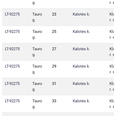
g.
r. s
LT-92275
Tauro
23
Kalotės k.
Kla
g.
r. s
LT-92275
Tauro
25
Kalotės k.
Kla
g.
r. s
LT-92275
Tauro
27
Kalotės k.
Kla
g.
r. s
LT-92275
Tauro
29
Kalotės k.
Kla
g.
r. s
LT-92275
Tauro
31
Kalotės k.
Kla
g.
r. s
LT-92275
Tauro
33
Kalotės k.
Kla
g.
r. s