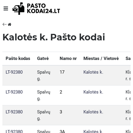
Kalotės k. Pašto kodai
Pašto kodas
Gatvė
Namo nr
Miestas / Vietovė
Sav
LT-92380
Spalvų
17
Kalotės k.
Kla
g.
r. s
LT-92380
Spalvų
2
Kalotės k.
Kla
g.
r. s
LT-92380
Spalvų
3
Kalotės k.
Kla
g.
r. s
LT-92380
Spalvų
3A
Kalotės k.
Kla