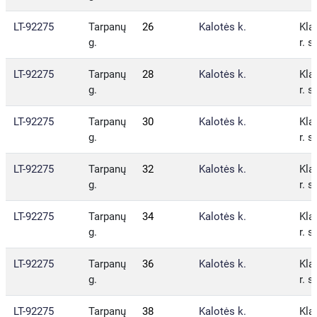
LT-92275
Tarpanų
26
Kalotės k.
Kla
g.
r. s
LT-92275
Tarpanų
28
Kalotės k.
Kla
g.
r. s
LT-92275
Tarpanų
30
Kalotės k.
Kla
g.
r. s
LT-92275
Tarpanų
32
Kalotės k.
Kla
g.
r. s
LT-92275
Tarpanų
34
Kalotės k.
Kla
g.
r. s
LT-92275
Tarpanų
36
Kalotės k.
Kla
g.
r. s
LT-92275
Tarpanų
38
Kalotės k.
Kla