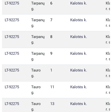
LT-92275
Tarpanų
6
Kalotės k.
Kla
g.
r. s
LT-92275
Tarpanų
7
Kalotės k.
Kla
g.
r. s
LT-92275
Tarpanų
8
Kalotės k.
Kla
g.
r. s
LT-92275
Tarpanų
9
Kalotės k.
Kla
g.
r. s
LT-92275
Tauro
1
Kalotės k.
Kla
g.
r. s
LT-92275
Tauro
11
Kalotės k.
Kla
g.
r. s
LT-92275
Tauro
13
Kalotės k.
Kla
g.
r. s