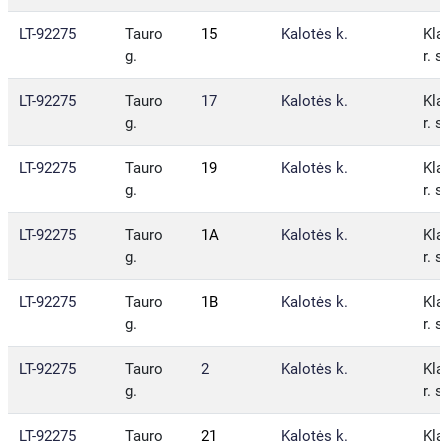
LT-92275
Tauro
15
Kalotės k.
Kla
g.
r. s
LT-92275
Tauro
17
Kalotės k.
Kla
g.
r. s
LT-92275
Tauro
19
Kalotės k.
Kla
g.
r. s
LT-92275
Tauro
1A
Kalotės k.
Kla
g.
r. s
LT-92275
Tauro
1B
Kalotės k.
Kla
g.
r. s
LT-92275
Tauro
2
Kalotės k.
Kla
g.
r. s
LT-92275
Tauro
21
Kalotės k.
Kla