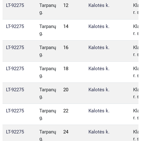
LT-92275
Tarpanų
12
Kalotės k.
Kla
g.
r. s
LT-92275
Tarpanų
14
Kalotės k.
Kla
g.
r. s
LT-92275
Tarpanų
16
Kalotės k.
Kla
g.
r. s
LT-92275
Tarpanų
18
Kalotės k.
Kla
g.
r. s
LT-92275
Tarpanų
20
Kalotės k.
Kla
g.
r. s
LT-92275
Tarpanų
22
Kalotės k.
Kla
g.
r. s
LT-92275
Tarpanų
24
Kalotės k.
Kla
g.
r. s