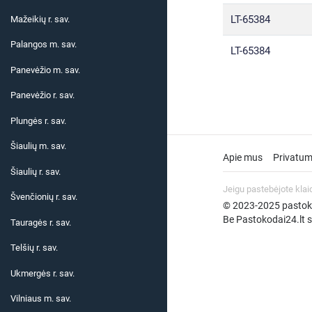
LT-65384
Mažeikių r. sav.
Palangos m. sav.
LT-65384
Panevėžio m. sav.
Panevėžio r. sav.
Plungės r. sav.
Šiaulių m. sav.
Apie mus
Privatum
Šiaulių r. sav.
Jeigu pastebėjote klai
Švenčionių r. sav.
© 2023-2025 pastokod
Be Pastokodai24.lt su
Tauragės r. sav.
Telšių r. sav.
Ukmergės r. sav.
Vilniaus m. sav.