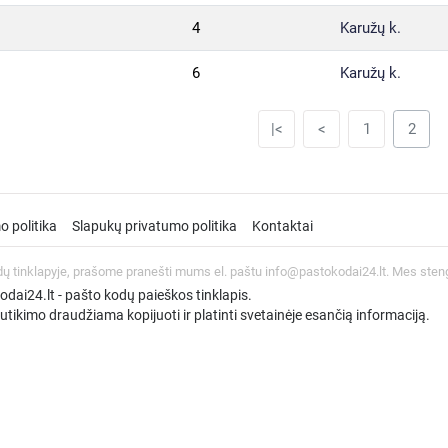
4
Karužų k.
6
Karužų k.
|<
<
1
2
o politika
Slapukų privatumo politika
Kontaktai
dų tinklapyje, prašome pranešti mums el. paštu info@pastokodai24.lt. Mes sten
ai24.lt - pašto kodų paieškos tinklapis.
tikimo draudžiama kopijuoti ir platinti svetainėje esančią informaciją.