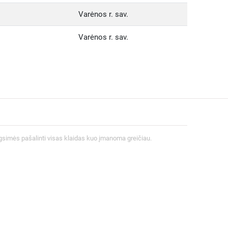
Varėnos r. sav.
Varėnos r. sav.
gsimės pašalinti visas klaidas kuo įmanoma greičiau.