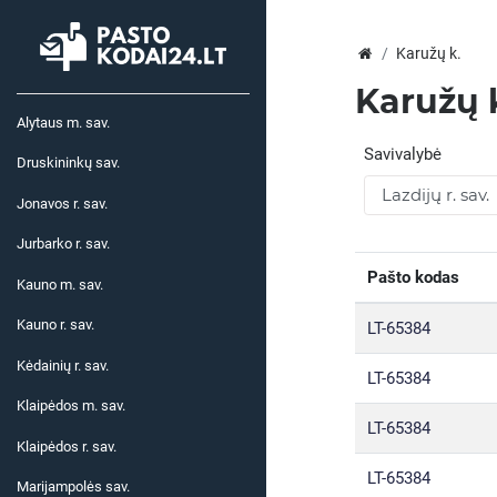
Karužų k.
Karužų 
Alytaus m. sav.
Savivalybė
Druskininkų sav.
Jonavos r. sav.
Jurbarko r. sav.
Pašto kodas
Kauno m. sav.
Kauno r. sav.
LT-65384
Kėdainių r. sav.
LT-65384
Klaipėdos m. sav.
LT-65384
Klaipėdos r. sav.
LT-65384
Marijampolės sav.