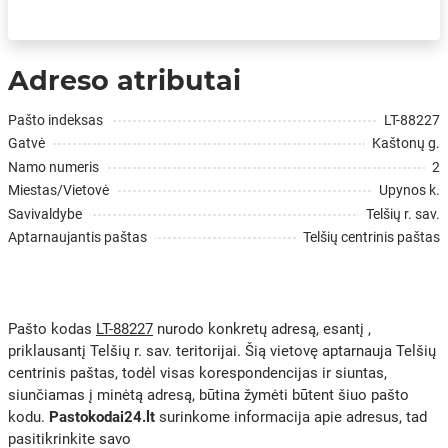
Adreso atributai
Pašto indeksas
LT-88227
Gatvė
Kaštonų g.
Namo numeris
2
Miestas/Vietovė
Upynos k.
Savivaldybe
Telšių r. sav.
Aptarnaujantis paštas
Telšių centrinis paštas
Pašto kodas
LT-88227
nurodo konkretų adresą, esantį ,
priklausantį Telšių r. sav. teritorijai. Šią vietovę aptarnauja Telšių
centrinis paštas, todėl visas korespondencijas ir siuntas,
siunčiamas į minėtą adresą, būtina žymėti būtent šiuo pašto
kodu.
Pastokodai24.lt
surinkome informacija apie adresus, tad
pasitikrinkite savo