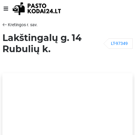
Kretingos r. sav.
Lakštingalų g. 14
LT-97349
Rubulių k.