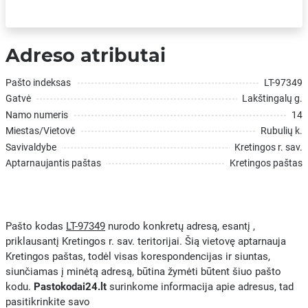
Adreso atributai
Pašto indeksas
LT-97349
Gatvė
Lakštingalų g.
Namo numeris
14
Miestas/Vietovė
Rubulių k.
Savivaldybe
Kretingos r. sav.
Aptarnaujantis paštas
Kretingos paštas
Pašto kodas
LT-97349
nurodo konkretų adresą, esantį ,
priklausantį Kretingos r. sav. teritorijai. Šią vietovę aptarnauja
Kretingos paštas, todėl visas korespondencijas ir siuntas,
siunčiamas į minėtą adresą, būtina žymėti būtent šiuo pašto
kodu.
Pastokodai24.lt
surinkome informacija apie adresus, tad
pasitikrinkite savo