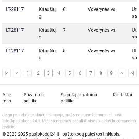
LT-28117
Kriaušių
6
Voverynės vs.
Ute
g.
sav
LT-28117
Kriaušių
7
Voverynės vs.
Ute
g.
sav
LT-28117
Kriaušių
8
Voverynės vs.
Ute
g.
sav
|<
<
1
2
3
4
5
6
7
8
9
>
>|
Apie
Privatumo
Slapukų privatumo
Kontaktai
mus
politika
politika
Jeigu pastebėjote klaidų tinklapyje, prašome pranešti mums el. paštu
info@pastokodai24.lt. Mes stengsimės pašalinti visas klaidas kuo įmanoma
greičiau.
© 2023-2025 pastokodai24.lt - pašto kodų paieškos tinklapis.