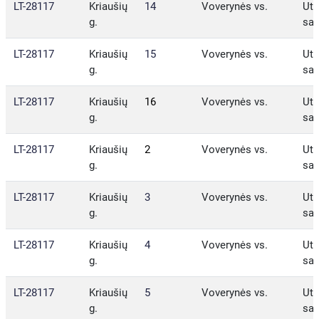
LT-28117
Kriaušių
14
Voverynės vs.
Ute
g.
sav
LT-28117
Kriaušių
15
Voverynės vs.
Ute
g.
sav
LT-28117
Kriaušių
16
Voverynės vs.
Ute
g.
sav
LT-28117
Kriaušių
2
Voverynės vs.
Ute
g.
sav
LT-28117
Kriaušių
3
Voverynės vs.
Ute
g.
sav
LT-28117
Kriaušių
4
Voverynės vs.
Ute
g.
sav
LT-28117
Kriaušių
5
Voverynės vs.
Ute
g.
sav