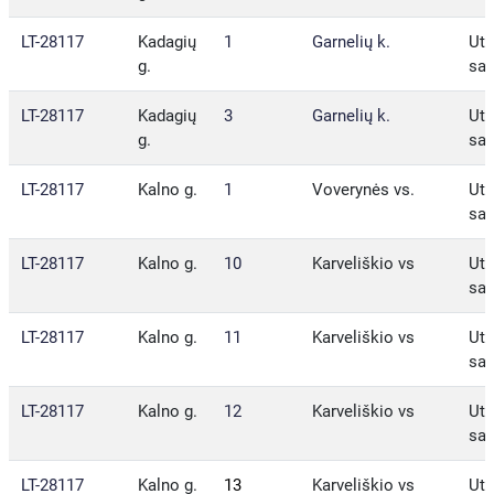
LT-28117
Kadagių
1
Garnelių k.
Ute
g.
sav
LT-28117
Kadagių
3
Garnelių k.
Ute
g.
sav
LT-28117
Kalno g.
1
Voverynės vs.
Ute
sav
LT-28117
Kalno g.
10
Karveliškio vs
Ute
sav
LT-28117
Kalno g.
11
Karveliškio vs
Ute
sav
LT-28117
Kalno g.
12
Karveliškio vs
Ute
sav
LT-28117
Kalno g.
13
Karveliškio vs
Ute