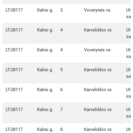
LT-28117
Kalno g.
3
Voverynės vs.
Ute
sav
LT-28117
Kalno g.
4
Karveliškio vs
Ute
sav
LT-28117
Kalno g.
4
Voverynės vs.
Ute
sav
LT-28117
Kalno g.
5
Karveliškio vs
Ute
sav
LT-28117
Kalno g.
6
Karveliškio vs
Ute
sav
LT-28117
Kalno g.
7
Karveliškio vs
Ute
sav
LT-28117
Kalno g.
8
Karveliškio vs
Ute