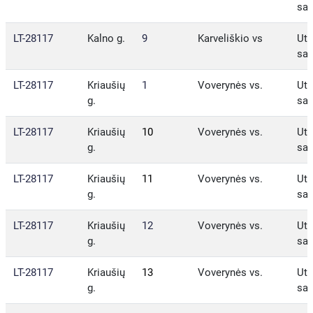
sav
LT-28117
Kalno g.
9
Karveliškio vs
Ute
sav
LT-28117
Kriaušių
1
Voverynės vs.
Ute
g.
sav
LT-28117
Kriaušių
10
Voverynės vs.
Ute
g.
sav
LT-28117
Kriaušių
11
Voverynės vs.
Ute
g.
sav
LT-28117
Kriaušių
12
Voverynės vs.
Ute
g.
sav
LT-28117
Kriaušių
13
Voverynės vs.
Ute
g.
sav