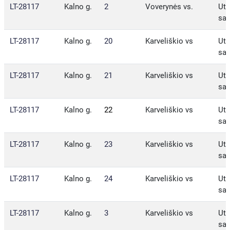
LT-28117
Kalno g.
2
Voverynės vs.
Ute
sav
LT-28117
Kalno g.
20
Karveliškio vs
Ute
sav
LT-28117
Kalno g.
21
Karveliškio vs
Ute
sav
LT-28117
Kalno g.
22
Karveliškio vs
Ute
sav
LT-28117
Kalno g.
23
Karveliškio vs
Ute
sav
LT-28117
Kalno g.
24
Karveliškio vs
Ute
sav
LT-28117
Kalno g.
3
Karveliškio vs
Ute
sav