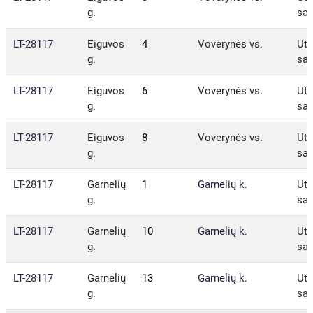
g.
sav
LT-28117
Eiguvos
4
Voverynės vs.
Ute
g.
sav
LT-28117
Eiguvos
6
Voverynės vs.
Ute
g.
sav
LT-28117
Eiguvos
8
Voverynės vs.
Ute
g.
sav
LT-28117
Garnelių
1
Garnelių k.
Ute
g.
sav
LT-28117
Garnelių
10
Garnelių k.
Ute
g.
sav
LT-28117
Garnelių
13
Garnelių k.
Ute
g.
sav