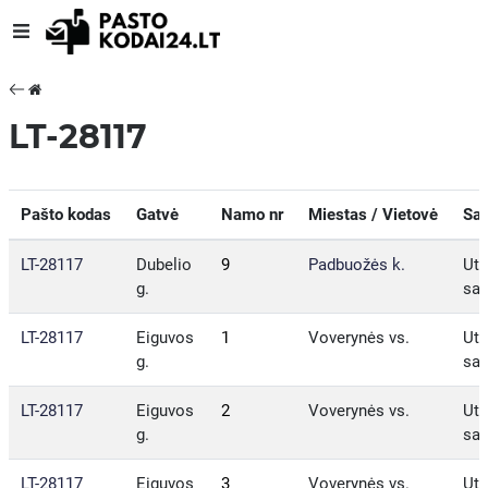
LT-28117
Pašto kodas
Gatvė
Namo nr
Miestas / Vietovė
Sav
LT-28117
Dubelio
9
Padbuožės k.
Ute
g.
sav
LT-28117
Eiguvos
1
Voverynės vs.
Ute
g.
sav
LT-28117
Eiguvos
2
Voverynės vs.
Ute
g.
sav
LT-28117
Eiguvos
3
Voverynės vs.
Ute