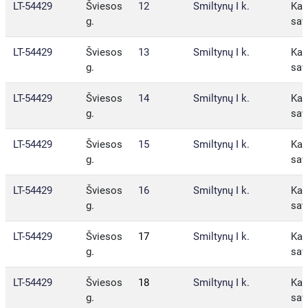
LT-54429
Šviesos
12
Smiltynų I k.
Kau
g.
sav
LT-54429
Šviesos
13
Smiltynų I k.
Kau
g.
sav
LT-54429
Šviesos
14
Smiltynų I k.
Kau
g.
sav
LT-54429
Šviesos
15
Smiltynų I k.
Kau
g.
sav
LT-54429
Šviesos
16
Smiltynų I k.
Kau
g.
sav
LT-54429
Šviesos
17
Smiltynų I k.
Kau
g.
sav
LT-54429
Šviesos
18
Smiltynų I k.
Kau
g.
sav