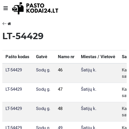
LT-54429
Pašto kodas
Gatvė
Namo nr
Miestas / Vietovė
Sav
LT-54429
Sodų g.
46
Šatijų k.
Kau
sav
LT-54429
Sodų g.
47
Šatijų k.
Kau
sav
LT-54429
Sodų g.
48
Šatijų k.
Kau
sav
LT-54429
Sodų g.
49
Šatijų k.
Kau