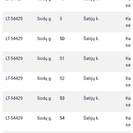
sav
LT-54429
Sodų g.
5
Šatijų k.
Kau
sav
LT-54429
Sodų g.
50
Šatijų k.
Kau
sav
LT-54429
Sodų g.
51
Šatijų k.
Kau
sav
LT-54429
Sodų g.
52
Šatijų k.
Kau
sav
LT-54429
Sodų g.
53
Šatijų k.
Kau
sav
LT-54429
Sodų g.
54
Šatijų k.
Kau
sav