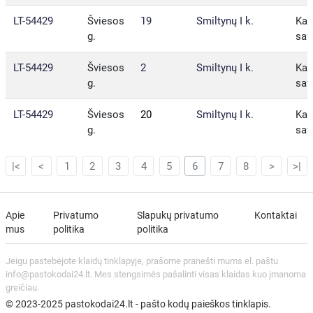
LT-54429
Šviesos
19
Smiltynų I k.
Kau
g.
sav
LT-54429
Šviesos
2
Smiltynų I k.
Kau
g.
sav
LT-54429
Šviesos
20
Smiltynų I k.
Kau
g.
sav
|<
<
1
2
3
4
5
6
7
8
>
>|
Apie
Privatumo
Slapukų privatumo
Kontaktai
mus
politika
politika
Jeigu pastebėjote klaidų tinklapyje, prašome pranešti mums el. paštu
info@pastokodai24.lt. Mes stengsimės pašalinti visas klaidas kuo įmanoma
greičiau.
© 2023-2025 pastokodai24.lt - pašto kodų paieškos tinklapis.