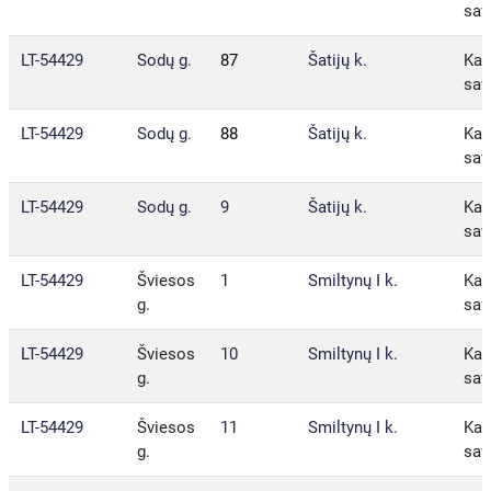
sav
LT-54429
Sodų g.
87
Šatijų k.
Kau
sav
LT-54429
Sodų g.
88
Šatijų k.
Kau
sav
LT-54429
Sodų g.
9
Šatijų k.
Kau
sav
LT-54429
Šviesos
1
Smiltynų I k.
Kau
g.
sav
LT-54429
Šviesos
10
Smiltynų I k.
Kau
g.
sav
LT-54429
Šviesos
11
Smiltynų I k.
Kau
g.
sav