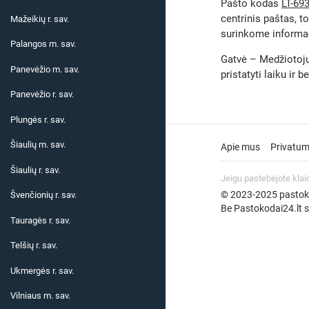
Pašto kodas
LT-69
centrinis paštas, t
Mažeikių r. sav.
surinkome informaci
Palangos m. sav.
Gatvė – Medžiotojų 
Panevėžio m. sav.
pristatyti laiku ir 
Panevėžio r. sav.
Plungės r. sav.
Šiaulių m. sav.
Apie mus
Privatum
Šiaulių r. sav.
Jeigu pastebėjote klai
© 2023-2025 pastokod
Švenčionių r. sav.
Be Pastokodai24.lt su
Tauragės r. sav.
Telšių r. sav.
Ukmergės r. sav.
Vilniaus m. sav.