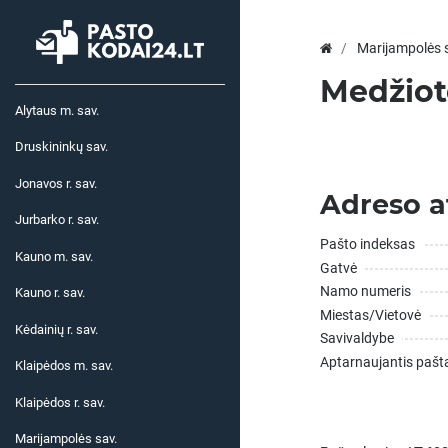
Marijampolės 
Medžioto
Alytaus m. sav.
Druskininkų sav.
Jonavos r. sav.
Adreso a
Jurbarko r. sav.
Pašto indeksas
Kauno m. sav.
Gatvė
Namo numeris
Kauno r. sav.
Miestas/Vietovė
Kėdainių r. sav.
Savivaldybe
Aptarnaujantis pašt
Klaipėdos m. sav.
Klaipėdos r. sav.
Marijampolės sav.