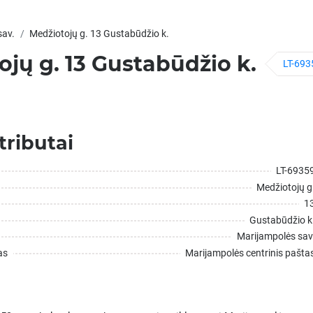
sav.
Medžiotojų g. 13 Gustabūdžio k.
jų g. 13 Gustabūdžio k.
LT-693
tributai
LT-6935
Medžiotojų g
1
Gustabūdžio k
Marijampolės sav
as
Marijampolės centrinis pašta