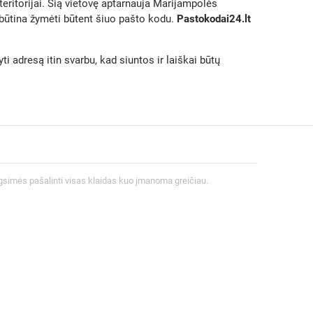
eritorijai. Šią vietovę aptarnauja Marijampolės
 būtina žymėti būtent šiuo pašto kodu.
Pastokodai24.lt
 adresą itin svarbu, kad siuntos ir laiškai būtų
gsimės pašalinti visas klaidas kuo įmanoma greičiau.