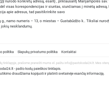
359
nurodo konkretų adresą, esantį , priklausantį Marijampolės sav. t
odėl visas korespondencijas ir siuntas, siunčiamas į minėtą adresą,
ja apie adresus, tad pasitikrinkite savo
g., namo numeris – 13, o miestas – Gustabūdžio k.. Tiksliai nurodyti
be jokių nesklandumų.
o politika
Slapukų privatumo politika
Kontaktai
dų tinklapyje, prašome pranešti mums el. paštu info@pastokodai24.lt. Mes sten
ai24.lt - pašto kodų paieškos tinklapis.
tikimo draudžiama kopijuoti ir platinti svetainėje esančią informaciją.