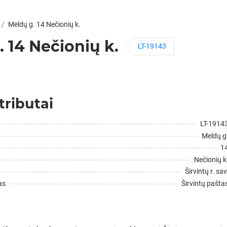
Meldų g. 14 Nečionių k.
 14 Nečionių k.
LT-19143
tributai
LT-1914
Meldų g
1
Nečionių k
Širvintų r. sav
as
Širvintų pašta