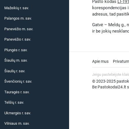
Pašto kodas
LT-19
korespondencijas i
Mažeikių r. sav.
adresus, tad pasiti
Palangos m. sav.
Gatvė – Meldų g., n
Panevėžio m. sav.
ir be jokių neskla
Panevėžio r. sav.
Plungės r. sav.
Šiaulių m. sav.
Apie mus
Privatum
Šiaulių r. sav.
Jeigu pastebėjote klai
© 2023-2025 pastokod
Švenčionių r. sav.
Be Pastokodai24.lt su
Tauragės r. sav.
Telšių r. sav.
Ukmergės r. sav.
Vilniaus m. sav.