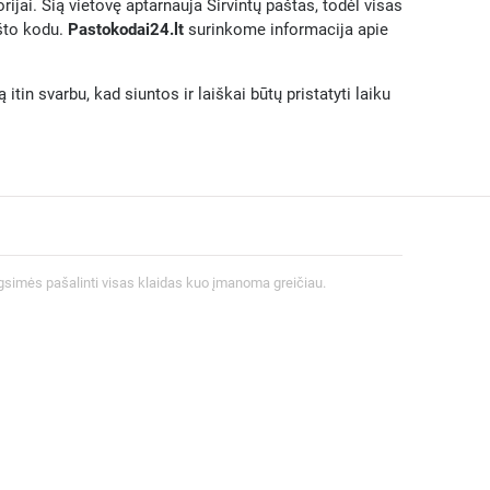
orijai. Šią vietovę aptarnauja Širvintų paštas, todėl visas
ašto kodu.
Pastokodai24.lt
surinkome informacija apie
tin svarbu, kad siuntos ir laiškai būtų pristatyti laiku
gsimės pašalinti visas klaidas kuo įmanoma greičiau.