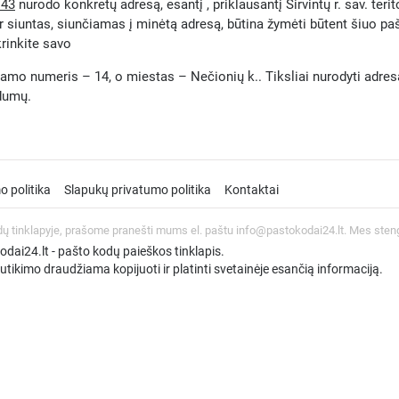
143
nurodo konkretų adresą, esantį , priklausantį Širvintų r. sav. terit
r siuntas, siunčiamas į minėtą adresą, būtina žymėti būtent šiuo p
krinkite savo
amo numeris – 14, o miestas – Nečionių k.. Tiksliai nurodyti adresą i
ndumų.
o politika
Slapukų privatumo politika
Kontaktai
dų tinklapyje, prašome pranešti mums el. paštu info@pastokodai24.lt. Mes sten
ai24.lt - pašto kodų paieškos tinklapis.
tikimo draudžiama kopijuoti ir platinti svetainėje esančią informaciją.