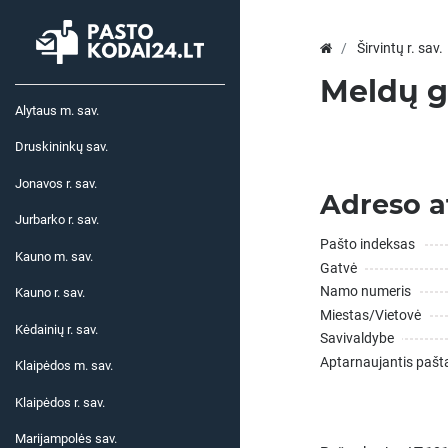
Širvintų r. sav.
Meldų g.
Alytaus m. sav.
Druskininkų sav.
Jonavos r. sav.
Adreso a
Jurbarko r. sav.
Pašto indeksas
Kauno m. sav.
Gatvė
Namo numeris
Kauno r. sav.
Miestas/Vietovė
Kėdainių r. sav.
Savivaldybe
Aptarnaujantis pašt
Klaipėdos m. sav.
Klaipėdos r. sav.
Marijampolės sav.