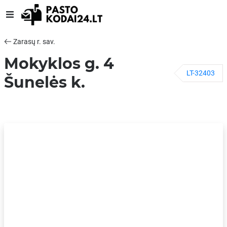
Zarasų r. sav.
Mokyklos g. 4
LT-32403
Šunelės k.