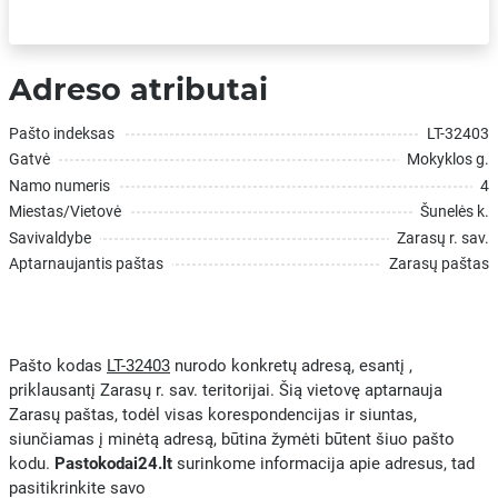
Adreso atributai
Pašto indeksas
LT-32403
Gatvė
Mokyklos g.
Namo numeris
4
Miestas/Vietovė
Šunelės k.
Savivaldybe
Zarasų r. sav.
Aptarnaujantis paštas
Zarasų paštas
Pašto kodas
LT-32403
nurodo konkretų adresą, esantį ,
priklausantį Zarasų r. sav. teritorijai. Šią vietovę aptarnauja
Zarasų paštas, todėl visas korespondencijas ir siuntas,
siunčiamas į minėtą adresą, būtina žymėti būtent šiuo pašto
kodu.
Pastokodai24.lt
surinkome informacija apie adresus, tad
pasitikrinkite savo