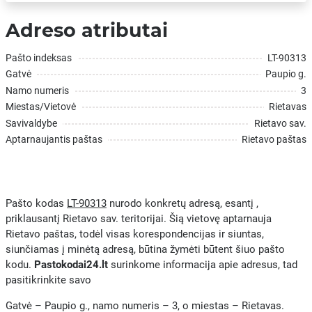
Adreso atributai
Pašto indeksas
LT-90313
Gatvė
Paupio g.
Namo numeris
3
Miestas/Vietovė
Rietavas
Savivaldybe
Rietavo sav.
Aptarnaujantis paštas
Rietavo paštas
Pašto kodas
LT-90313
nurodo konkretų adresą, esantį ,
priklausantį Rietavo sav. teritorijai. Šią vietovę aptarnauja
Rietavo paštas, todėl visas korespondencijas ir siuntas,
siunčiamas į minėtą adresą, būtina žymėti būtent šiuo pašto
kodu.
Pastokodai24.lt
surinkome informacija apie adresus, tad
pasitikrinkite savo
Gatvė – Paupio g., namo numeris – 3, o miestas – Rietavas.