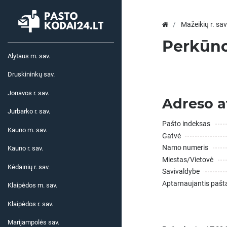
Mažeikių r. sav
Perkūno 
Alytaus m. sav.
Druskininkų sav.
Jonavos r. sav.
Adreso a
Jurbarko r. sav.
Pašto indeksas
Kauno m. sav.
Gatvė
Namo numeris
Kauno r. sav.
Miestas/Vietovė
Kėdainių r. sav.
Savivaldybe
Aptarnaujantis pašt
Klaipėdos m. sav.
Klaipėdos r. sav.
Marijampolės sav.