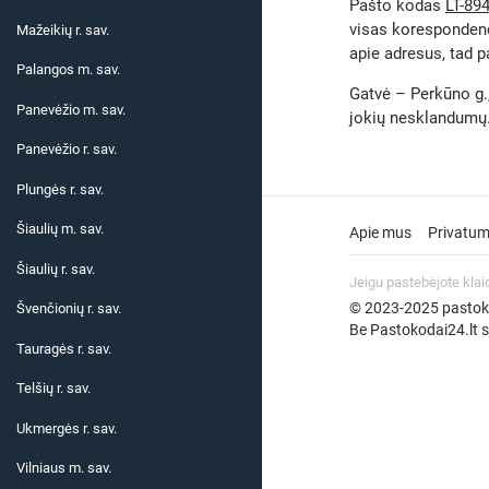
Pašto kodas
LT-89
visas korespondenc
Mažeikių r. sav.
apie adresus, tad p
Palangos m. sav.
Gatvė – Perkūno g.,
Panevėžio m. sav.
jokių nesklandumų
Panevėžio r. sav.
Plungės r. sav.
Šiaulių m. sav.
Apie mus
Privatum
Šiaulių r. sav.
Jeigu pastebėjote klai
© 2023-2025 pastokod
Švenčionių r. sav.
Be Pastokodai24.lt su
Tauragės r. sav.
Telšių r. sav.
Ukmergės r. sav.
Vilniaus m. sav.