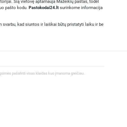
itorijai. Šią vietovę aptarnauja Mažeikių paštas, todėl
iuo pašto kodu.
Pastokodai24.lt
surinkome informacija
svarbu, kad siuntos ir laiškai būtų pristatyti laiku ir be
gsimės pašalinti visas klaidas kuo įmanoma greičiau.