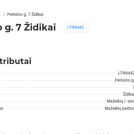
.
Perkūno g. 7 Židikai
g. 7 Židikai
LT-89442
tributai
LT-8944
Perkūno g
Židika
Mažeikių r. sav
as
Mažeikių pašta