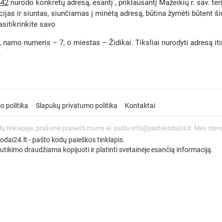
442
nurodo konkretų adresą, esantį , priklausantį Mažeikių r. sav. ter
ijas ir siuntas, siunčiamas į minėtą adresą, būtina žymėti būtent š
asitikrinkite savo
 namo numeris – 7, o miestas – Židikai. Tiksliai nurodyti adresą itin 
.
o politika
Slapukų privatumo politika
Kontaktai
dų tinklapyje, prašome pranešti mums el. paštu info@pastokodai24.lt. Mes sten
ai24.lt - pašto kodų paieškos tinklapis.
tikimo draudžiama kopijuoti ir platinti svetainėje esančią informaciją.