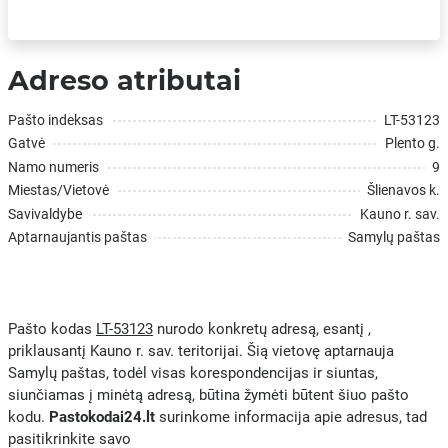
Adreso atributai
Pašto indeksas
LT-53123
Gatvė
Plento g.
Namo numeris
9
Miestas/Vietovė
Šlienavos k.
Savivaldybe
Kauno r. sav.
Aptarnaujantis paštas
Samylų paštas
Pašto kodas
LT-53123
nurodo konkretų adresą, esantį ,
priklausantį Kauno r. sav. teritorijai. Šią vietovę aptarnauja
Samylų paštas, todėl visas korespondencijas ir siuntas,
siunčiamas į minėtą adresą, būtina žymėti būtent šiuo pašto
kodu.
Pastokodai24.lt
surinkome informacija apie adresus, tad
pasitikrinkite savo