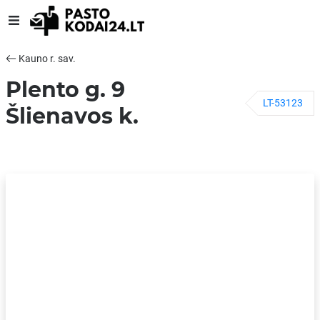
Kauno r. sav.
Plento g. 9
LT-53123
Šlienavos k.