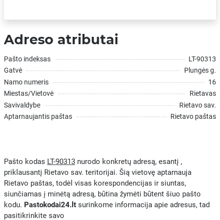
Adreso atributai
Pašto indeksas
LT-90313
Gatvė
Plungės g.
Namo numeris
16
Miestas/Vietovė
Rietavas
Savivaldybe
Rietavo sav.
Aptarnaujantis paštas
Rietavo paštas
Pašto kodas
LT-90313
nurodo konkretų adresą, esantį ,
priklausantį Rietavo sav. teritorijai. Šią vietovę aptarnauja
Rietavo paštas, todėl visas korespondencijas ir siuntas,
siunčiamas į minėtą adresą, būtina žymėti būtent šiuo pašto
kodu.
Pastokodai24.lt
surinkome informacija apie adresus, tad
pasitikrinkite savo