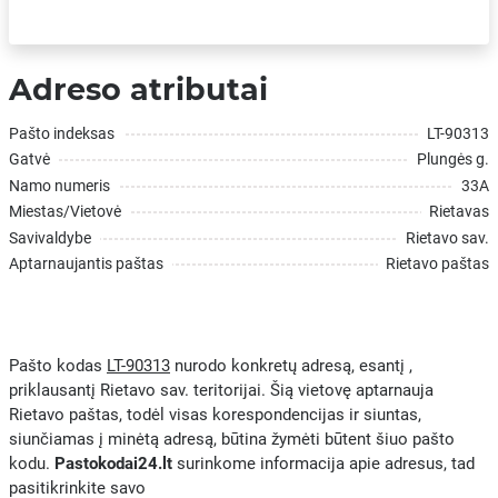
Adreso atributai
Pašto indeksas
LT-90313
Gatvė
Plungės g.
Namo numeris
33A
Miestas/Vietovė
Rietavas
Savivaldybe
Rietavo sav.
Aptarnaujantis paštas
Rietavo paštas
Pašto kodas
LT-90313
nurodo konkretų adresą, esantį ,
priklausantį Rietavo sav. teritorijai. Šią vietovę aptarnauja
Rietavo paštas, todėl visas korespondencijas ir siuntas,
siunčiamas į minėtą adresą, būtina žymėti būtent šiuo pašto
kodu.
Pastokodai24.lt
surinkome informacija apie adresus, tad
pasitikrinkite savo