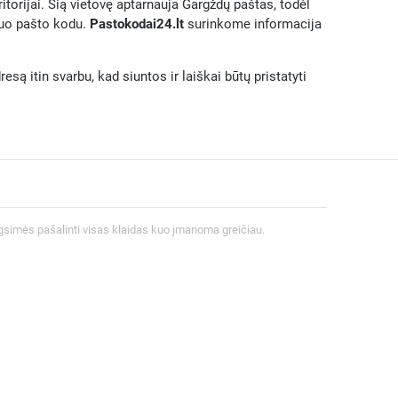
ritorijai. Šią vietovę aptarnauja Gargždų paštas, todėl
iuo pašto kodu.
Pastokodai24.lt
surinkome informacija
są itin svarbu, kad siuntos ir laiškai būtų pristatyti
gsimės pašalinti visas klaidas kuo įmanoma greičiau.