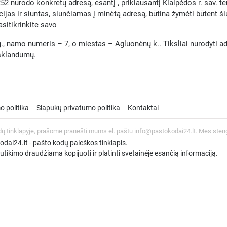
252
nurodo konkretų adresą, esantį , priklausantį Klaipėdos r. sav. te
ijas ir siuntas, siunčiamas į minėtą adresą, būtina žymėti būtent š
asitikrinkite savo
., namo numeris – 7, o miestas – Agluonėnų k.. Tiksliai nurodyti adre
esklandumų.
o politika
Slapukų privatumo politika
Kontaktai
dų tinklapyje, prašome pranešti mums el. paštu info@pastokodai24.lt. Mes sten
ai24.lt - pašto kodų paieškos tinklapis.
tikimo draudžiama kopijuoti ir platinti svetainėje esančią informaciją.