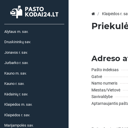
Klaipėdos r. sa
Priekulė
Alytaus m. sav.
Druskininkų sav.
Jonavos r. sav.
Adreso a
Jurbarko r. sav.
Pašto indeksas
Kauno m. sav.
Gatvė
Namo numeris
Kauno r. sav.
Miestas/Vietovė
Kėdainių r. sav.
Savivaldybe
Aptarnaujantis pašt
Klaipėdos m. sav.
Klaipėdos r. sav.
Marijampolės sav.