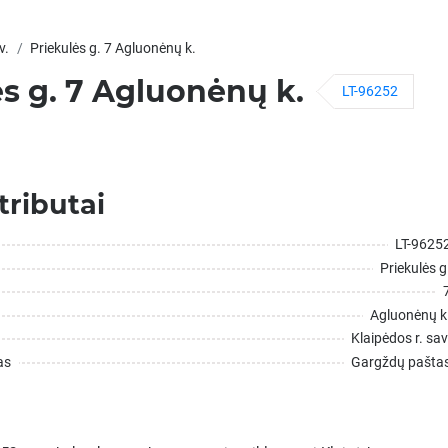
v.
Priekulės g. 7 Agluonėnų k.
s g. 7 Agluonėnų k.
LT-96252
tributai
LT-9625
Priekulės g
Agluonėnų k
Klaipėdos r. sav
as
Gargždų pašta