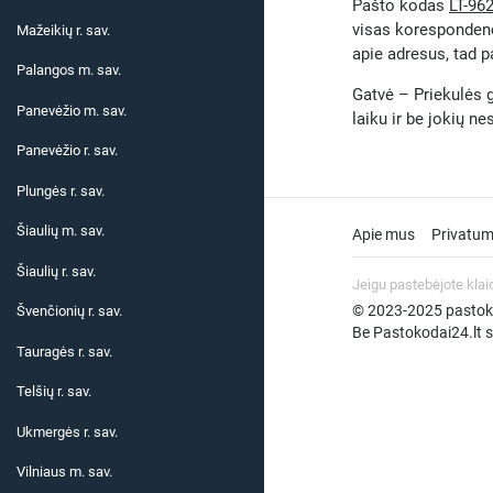
Pašto kodas
LT-96
visas korespondenc
Mažeikių r. sav.
apie adresus, tad p
Palangos m. sav.
Gatvė – Priekulės g
Panevėžio m. sav.
laiku ir be jokių n
Panevėžio r. sav.
Plungės r. sav.
Šiaulių m. sav.
Apie mus
Privatum
Šiaulių r. sav.
Jeigu pastebėjote klai
© 2023-2025 pastokod
Švenčionių r. sav.
Be Pastokodai24.lt su
Tauragės r. sav.
Telšių r. sav.
Ukmergės r. sav.
Vilniaus m. sav.