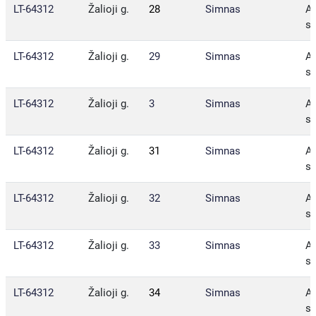
LT-64312
Žalioji g.
28
Simnas
Al
sa
LT-64312
Žalioji g.
29
Simnas
Al
sa
LT-64312
Žalioji g.
3
Simnas
Al
sa
LT-64312
Žalioji g.
31
Simnas
Al
sa
LT-64312
Žalioji g.
32
Simnas
Al
sa
LT-64312
Žalioji g.
33
Simnas
Al
sa
LT-64312
Žalioji g.
34
Simnas
Al
sa