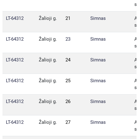
sa
LT-64312
Žalioji g.
21
Simnas
Al
sa
LT-64312
Žalioji g.
23
Simnas
Al
sa
LT-64312
Žalioji g.
24
Simnas
Al
sa
LT-64312
Žalioji g.
25
Simnas
Al
sa
LT-64312
Žalioji g.
26
Simnas
Al
sa
LT-64312
Žalioji g.
27
Simnas
Al
sa