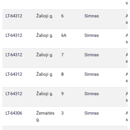
sa
LT-64312
Žalioji g.
6
Simnas
Al
sa
LT-64312
Žalioji g.
6A
Simnas
Al
sa
LT-64312
Žalioji g.
7
Simnas
Al
sa
LT-64312
Žalioji g.
8
Simnas
Al
sa
LT-64312
Žalioji g.
9
Simnas
Al
sa
LT-64306
Žemaitės
3
Simnas
Al
g.
sa