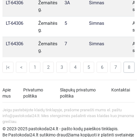
LT-64306
Žemaitės
3A
Simnas
Al
g.
sa
LT-64306
Žemaitės
5
Simnas
Al
g.
sa
LT-64306
Žemaitės
7
Simnas
Al
g.
sa
|<
<
1
2
3
4
5
6
7
8
Apie
Privatumo
Slapukų privatumo
Kontaktai
mus
politika
politika
Jeigu pastebėjote klaidų tinklapyje, prašome pranešti mums el. paštu
info@pastokodai24.lt. Mes stengsimės pašalinti visas klaidas kuo įmanoma
greičiau.
© 2023-2025 pastokodai24.lt - pašto kodų paieškos tinklapis.
Be Pastokodai24.lt sutikimo draudžiama kopijuoti ir platinti svetainėje