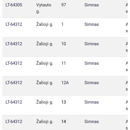
LT-64305
Vytauto
97
Simnas
Al
g.
sa
LT-64312
Žalioji g.
1
Simnas
Al
sa
LT-64312
Žalioji g.
10
Simnas
Al
sa
LT-64312
Žalioji g.
11
Simnas
Al
sa
LT-64312
Žalioji g.
12A
Simnas
Al
sa
LT-64312
Žalioji g.
13
Simnas
Al
sa
LT-64312
Žalioji g.
14
Simnas
Al
sa