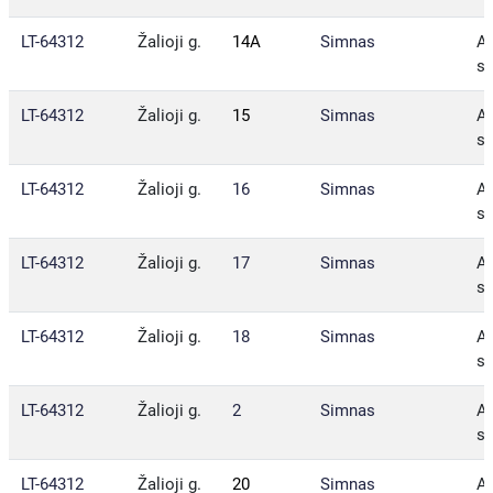
LT-64312
Žalioji g.
14A
Simnas
Al
sa
LT-64312
Žalioji g.
15
Simnas
Al
sa
LT-64312
Žalioji g.
16
Simnas
Al
sa
LT-64312
Žalioji g.
17
Simnas
Al
sa
LT-64312
Žalioji g.
18
Simnas
Al
sa
LT-64312
Žalioji g.
2
Simnas
Al
sa
LT-64312
Žalioji g.
20
Simnas
Al