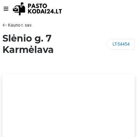
Kauno r. sav.
Slėnio g. 7
LT-54454
Karmėlava