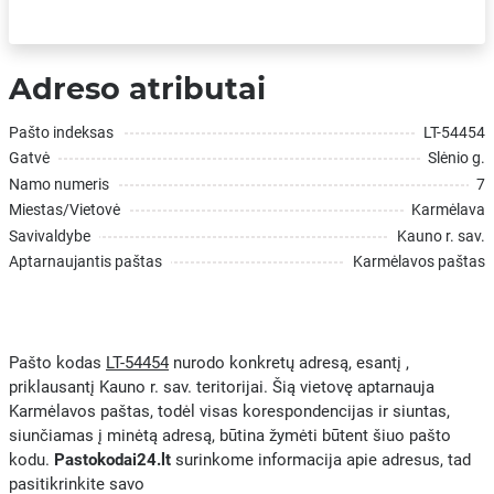
Adreso atributai
Pašto indeksas
LT-54454
Gatvė
Slėnio g.
Namo numeris
7
Miestas/Vietovė
Karmėlava
Savivaldybe
Kauno r. sav.
Aptarnaujantis paštas
Karmėlavos paštas
Pašto kodas
LT-54454
nurodo konkretų adresą, esantį ,
priklausantį Kauno r. sav. teritorijai. Šią vietovę aptarnauja
Karmėlavos paštas, todėl visas korespondencijas ir siuntas,
siunčiamas į minėtą adresą, būtina žymėti būtent šiuo pašto
kodu.
Pastokodai24.lt
surinkome informacija apie adresus, tad
pasitikrinkite savo