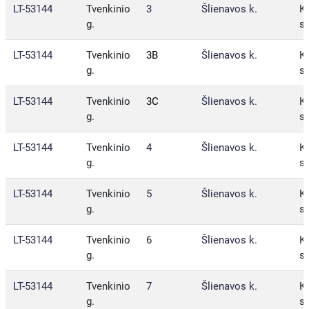
LT-53144
Tvenkinio
3
Šlienavos k.
Ka
g.
sa
LT-53144
Tvenkinio
3B
Šlienavos k.
Ka
g.
sa
LT-53144
Tvenkinio
3C
Šlienavos k.
Ka
g.
sa
LT-53144
Tvenkinio
4
Šlienavos k.
Ka
g.
sa
LT-53144
Tvenkinio
5
Šlienavos k.
Ka
g.
sa
LT-53144
Tvenkinio
6
Šlienavos k.
Ka
g.
sa
LT-53144
Tvenkinio
7
Šlienavos k.
Ka
g.
sa