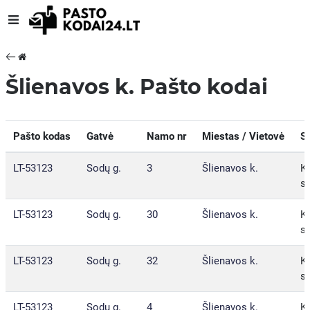
Šlienavos k. Pašto kodai
Pašto kodas
Gatvė
Namo nr
Miestas / Vietovė
S
LT-53123
Sodų g.
3
Šlienavos k.
Ka
sa
LT-53123
Sodų g.
30
Šlienavos k.
Ka
sa
LT-53123
Sodų g.
32
Šlienavos k.
Ka
sa
LT-53123
Sodų g.
4
Šlienavos k.
Ka