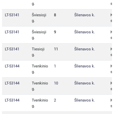
g.
sa
LT-53141
Šviesioji
8
Šlienavos k.
Ka
g.
sa
LT-53141
Šviesioji
9
Šlienavos k.
Ka
g.
sa
LT-53141
Tiesioji
11
Šlienavos k.
Ka
g.
sa
LT-53144
Tvenkinio
1
Šlienavos k.
Ka
g.
sa
LT-53144
Tvenkinio
10
Šlienavos k.
Ka
g.
sa
LT-53144
Tvenkinio
2
Šlienavos k.
Ka
g.
sa