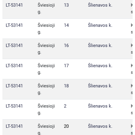
LT-53141
Šviesioji
13
Šlienavos k.
Ka
g.
sa
LT-53141
Šviesioji
14
Šlienavos k.
Ka
g.
sa
LT-53141
Šviesioji
16
Šlienavos k.
Ka
g.
sa
LT-53141
Šviesioji
17
Šlienavos k.
Ka
g.
sa
LT-53141
Šviesioji
18
Šlienavos k.
Ka
g.
sa
LT-53141
Šviesioji
2
Šlienavos k.
Ka
g.
sa
LT-53141
Šviesioji
20
Šlienavos k.
Ka
g.
sa