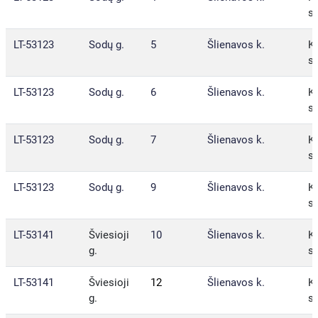
sa
LT-53123
Sodų g.
5
Šlienavos k.
Ka
sa
LT-53123
Sodų g.
6
Šlienavos k.
Ka
sa
LT-53123
Sodų g.
7
Šlienavos k.
Ka
sa
LT-53123
Sodų g.
9
Šlienavos k.
Ka
sa
LT-53141
Šviesioji
10
Šlienavos k.
Ka
g.
sa
LT-53141
Šviesioji
12
Šlienavos k.
Ka
g.
sa