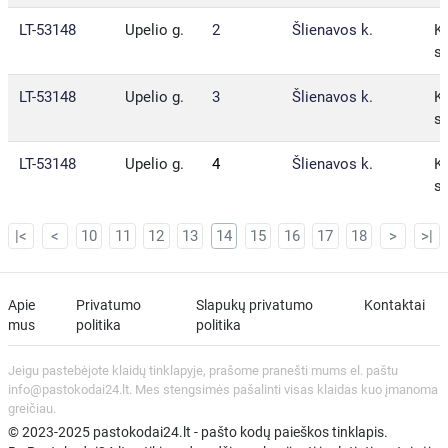
LT-53148
Upelio g.
2
Šlienavos k.
Ka
sa
LT-53148
Upelio g.
3
Šlienavos k.
Ka
sa
LT-53148
Upelio g.
4
Šlienavos k.
Ka
sa
|<
<
10
11
12
13
14
15
16
17
18
>
>|
Apie
Privatumo
Slapukų privatumo
Kontaktai
mus
politika
politika
Jeigu pastebėjote klaidų tinklapyje, prašome pranešti mums el. paštu
info@pastokodai24.lt. Mes stengsimės pašalinti visas klaidas kuo įmanoma
greičiau.
© 2023-2025 pastokodai24.lt - pašto kodų paieškos tinklapis.