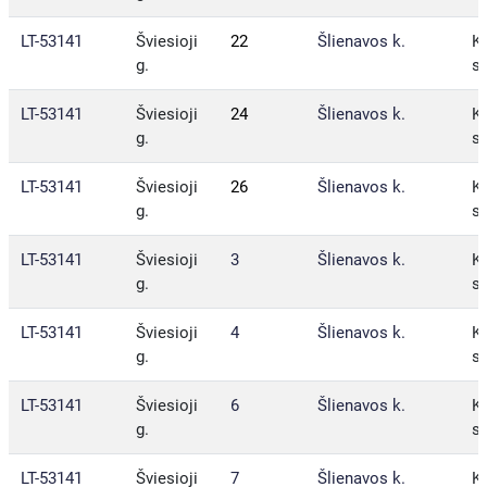
LT-53141
Šviesioji
22
Šlienavos k.
Ka
g.
sa
LT-53141
Šviesioji
24
Šlienavos k.
Ka
g.
sa
LT-53141
Šviesioji
26
Šlienavos k.
Ka
g.
sa
LT-53141
Šviesioji
3
Šlienavos k.
Ka
g.
sa
LT-53141
Šviesioji
4
Šlienavos k.
Ka
g.
sa
LT-53141
Šviesioji
6
Šlienavos k.
Ka
g.
sa
LT-53141
Šviesioji
7
Šlienavos k.
Ka