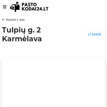
Kauno r. sav.
Tulpių g. 2
LT-54459
Karmėlava