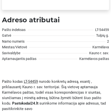
Adreso atributai
Pašto indeksas
LT-54459
Gatvė
Tulpių g.
Namo numeris
2
Miestas/Vietovė
Karmėlava
Savivaldybe
Kauno r. sav.
Aptarnaujantis paštas
Karmėlavos paštas
Pašto kodas
LT-54459
nurodo konkretų adresą, esantį ,
priklausantį Kauno r. sav. teritorijai. Šią vietovę aptarnauja
Karmėlavos paštas, todėl visas korespondencijas ir siuntas,
siunčiamas į minėtą adresą, būtina žymėti būtent šiuo pašto
kodu.
Pastokodai24.lt
surinkome informacija apie adresus, tad
pasitikrinkite savo