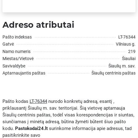
Adreso atributai
Pašto indeksas
LT-76344
Gatvė
Vilniaus g.
Namo numeris
219
Miestas/Vietovė
Šiauliai
Savivaldybe
Šiaulių m. sav.
Aptarnaujantis paštas
Šiaulių centrinis paštas
Pašto kodas
LT-76344
nurodo konkretų adresą, esantį ,
priklausantį Šiaulių m. sav. teritorijai. Šią vietovę aptarnauja
Šiaulių centrinis paštas, todėl visas korespondencijas ir siuntas,
siunčiamas į minėtą adresą, būtina žymėti būtent šiuo pašto
kodu.
Pastokodai24.lt
surinkome informacija apie adresus, tad
pasitikrinkite savo