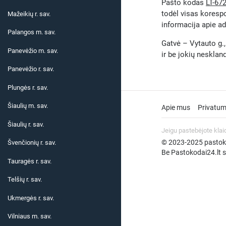
Pašto kodas
LT-67
todėl visas koresp
Mažeikių r. sav.
informacija apie ad
Palangos m. sav.
Gatvė – Vytauto g.,
Panevėžio m. sav.
ir be jokių neskla
Panevėžio r. sav.
Plungės r. sav.
Šiaulių m. sav.
Apie mus
Privatum
Šiaulių r. sav.
Jeigu pastebėjote klai
© 2023-2025 pastokod
Švenčionių r. sav.
Be Pastokodai24.lt su
Tauragės r. sav.
Telšių r. sav.
Ukmergės r. sav.
Vilniaus m. sav.