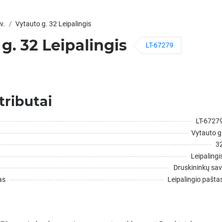
v.
Vytauto g. 32 Leipalingis
g. 32 Leipalingis
LT-67279
tributai
LT-6727
Vytauto g
3
Leipalingi
Druskininkų sav
as
Leipalingio pašta