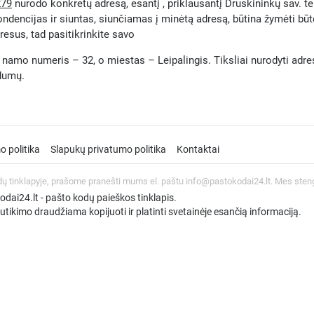
279
nurodo konkretų adresą, esantį , priklausantį Druskininkų sav. ter
ondencijas ir siuntas, siunčiamas į minėtą adresą, būtina žymėti bū
resus, tad pasitikrinkite savo
 namo numeris – 32, o miestas – Leipalingis. Tiksliai nurodyti adresą 
ndumų.
o politika
Slapukų privatumo politika
Kontaktai
dų tinklapyje, prašome pranešti mums el. paštu info@pastokodai24.lt. Mes sten
ai24.lt - pašto kodų paieškos tinklapis.
tikimo draudžiama kopijuoti ir platinti svetainėje esančią informaciją.