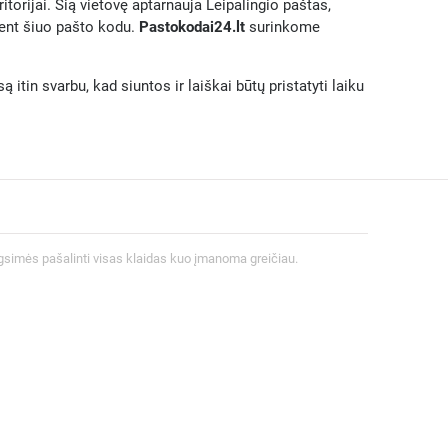
itorijai. Šią vietovę aptarnauja Leipalingio paštas,
tent šiuo pašto kodu.
Pastokodai24.lt
surinkome
itin svarbu, kad siuntos ir laiškai būtų pristatyti laiku
gsimės pašalinti visas klaidas kuo įmanoma greičiau.