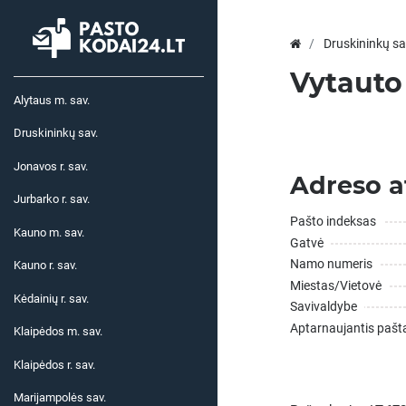
Druskininkų sa
Vytauto 
Alytaus m. sav.
Druskininkų sav.
Jonavos r. sav.
Adreso a
Jurbarko r. sav.
Pašto indeksas
Kauno m. sav.
Gatvė
Namo numeris
Kauno r. sav.
Miestas/Vietovė
Kėdainių r. sav.
Savivaldybe
Aptarnaujantis pašt
Klaipėdos m. sav.
Klaipėdos r. sav.
Marijampolės sav.