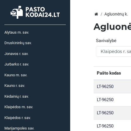
Agluonėnų k.
Agluonė
Alytaus m. sav.
Savivalybė
Druskininkų sav.
Jonavos r. sav.
Jurbarko r. sav.
Pašto kodas
Kauno m. sav.
Kauno r. sav.
LT-96250
Kėdainių r. sav.
LT-96250
Klaipėdos m. sav.
LT-96250
Klaipėdos r. sav.
LT-96250
Marijampolės sav.