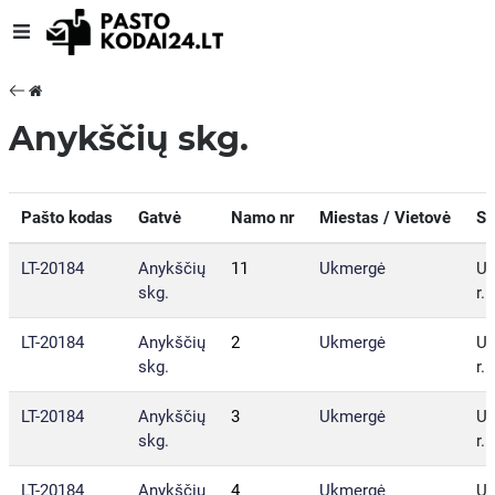
Anykščių skg.
Pašto kodas
Gatvė
Namo nr
Miestas / Vietovė
Sa
LT-20184
Anykščių
11
Ukmergė
U
skg.
r. 
LT-20184
Anykščių
2
Ukmergė
U
skg.
r. 
LT-20184
Anykščių
3
Ukmergė
U
skg.
r. 
LT-20184
Anykščių
4
Ukmergė
U