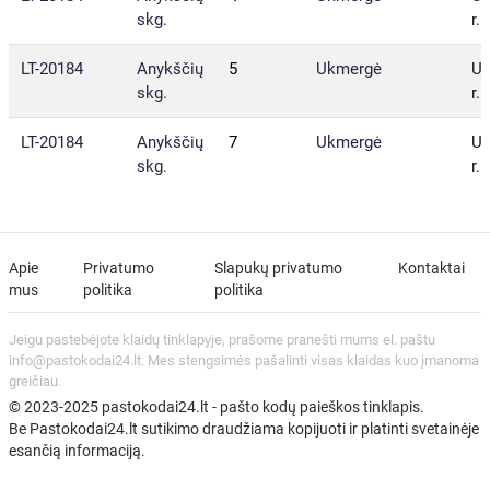
skg.
r. 
LT-20184
Anykščių
5
Ukmergė
U
skg.
r. 
LT-20184
Anykščių
7
Ukmergė
U
skg.
r. 
Apie
Privatumo
Slapukų privatumo
Kontaktai
mus
politika
politika
Jeigu pastebėjote klaidų tinklapyje, prašome pranešti mums el. paštu
info@pastokodai24.lt. Mes stengsimės pašalinti visas klaidas kuo įmanoma
greičiau.
© 2023-2025 pastokodai24.lt - pašto kodų paieškos tinklapis.
Be Pastokodai24.lt sutikimo draudžiama kopijuoti ir platinti svetainėje
esančią informaciją.