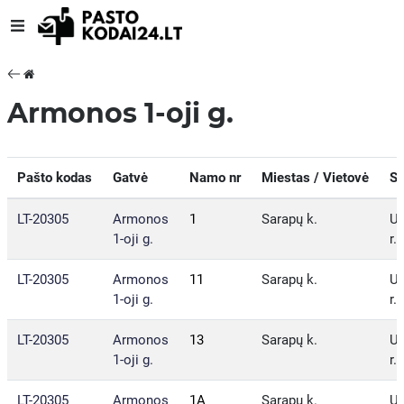
Armonos 1-oji g.
Pašto kodas
Gatvė
Namo nr
Miestas / Vietovė
Sa
LT-20305
Armonos
1
Sarapų k.
U
1-oji g.
r.
LT-20305
Armonos
11
Sarapų k.
U
1-oji g.
r.
LT-20305
Armonos
13
Sarapų k.
U
1-oji g.
r.
LT-20305
Armonos
1A
Sarapų k.
U