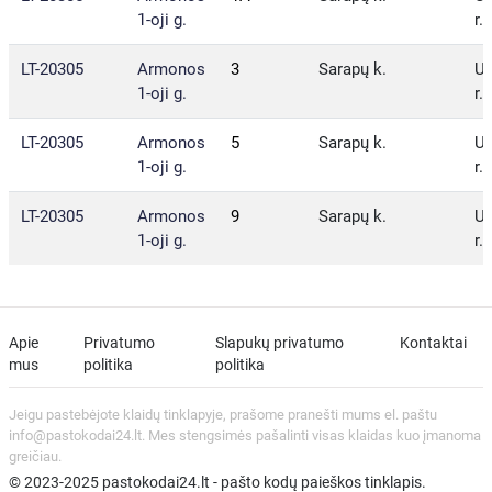
1-oji g.
r.
LT-20305
Armonos
3
Sarapų k.
U
1-oji g.
r.
LT-20305
Armonos
5
Sarapų k.
U
1-oji g.
r.
LT-20305
Armonos
9
Sarapų k.
U
1-oji g.
r.
Apie
Privatumo
Slapukų privatumo
Kontaktai
mus
politika
politika
Jeigu pastebėjote klaidų tinklapyje, prašome pranešti mums el. paštu
info@pastokodai24.lt. Mes stengsimės pašalinti visas klaidas kuo įmanoma
greičiau.
© 2023-2025 pastokodai24.lt - pašto kodų paieškos tinklapis.