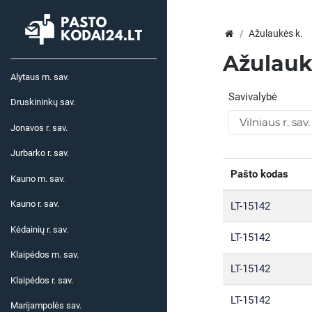
Ažulaukės k.
Ažulauk
Alytaus m. sav.
Savivalybė
Druskininkų sav.
Jonavos r. sav.
Jurbarko r. sav.
Pašto kodas
Kauno m. sav.
Kauno r. sav.
LT-15142
Kėdainių r. sav.
LT-15142
Klaipėdos m. sav.
LT-15142
Klaipėdos r. sav.
LT-15142
Marijampolės sav.