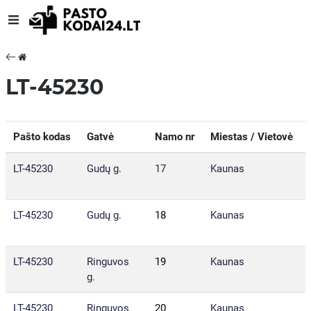
LT-45230
Pašto kodas
Gatvė
Namo nr
Miestas / Vietovė
LT-45230
Gudų g.
17
Kaunas
LT-45230
Gudų g.
18
Kaunas
LT-45230
Ringuvos
19
Kaunas
g.
LT-45230
Ringuvos
20
Kaunas