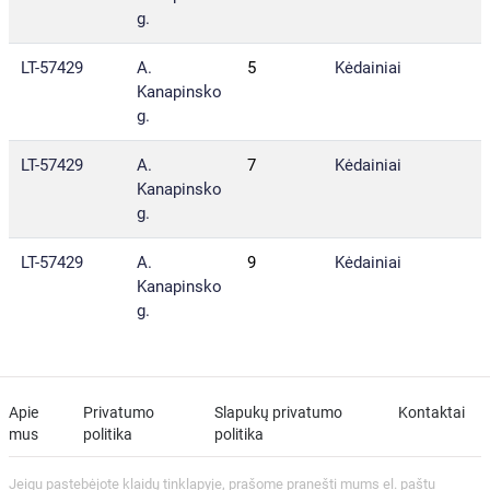
g.
LT-57429
A.
5
Kėdainiai
Kanapinsko
g.
LT-57429
A.
7
Kėdainiai
Kanapinsko
g.
LT-57429
A.
9
Kėdainiai
Kanapinsko
g.
Apie
Privatumo
Slapukų privatumo
Kontaktai
mus
politika
politika
Jeigu pastebėjote klaidų tinklapyje, prašome pranešti mums el. paštu