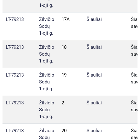
1-oji g.
LT-79213
Žilvičio
17A
Šiauliai
Šiau
Sodų
sav.
1-oji g.
LT-79213
Žilvičio
18
Šiauliai
Šiau
Sodų
sav.
1-oji g.
LT-79213
Žilvičio
19
Šiauliai
Šiau
Sodų
sav.
1-oji g.
LT-79213
Žilvičio
2
Šiauliai
Šiau
Sodų
sav.
1-oji g.
LT-79213
Žilvičio
20
Šiauliai
Šiau
Sodų
sav.