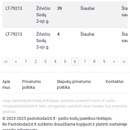
LT-79213
Žilvičio
39
Šiauliai
Šiau
Sodų
sav.
2-oji g.
LT-79213
Žilvičio
4
Šiauliai
Šiau
Sodų
sav.
2-oji g.
|<
<
1
2
3
4
5
6
7
8
9
>
>|
Apie
Privatumo
Slapukų privatumo
Kontaktai
mus
politika
politika
Jeigu pastebėjote klaidų tinklapyje, prašome pranešti mums el. paštu
info@pastokodai24.lt. Mes stengsimės pašalinti visas klaidas kuo įmanoma
greičiau.
© 2023-2025 pastokodai24.lt - pašto kodų paieškos tinklapis.
Be Pastokodai24.lt sutikimo draudžiama kopijuoti ir platinti svetainėje