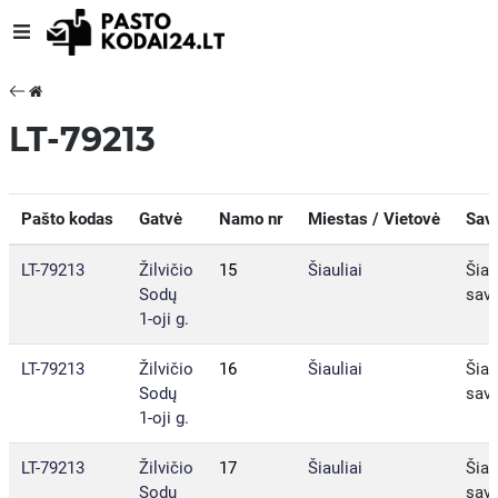
LT-79213
Pašto kodas
Gatvė
Namo nr
Miestas / Vietovė
Sav
LT-79213
Žilvičio
15
Šiauliai
Šiau
Sodų
sav.
1-oji g.
LT-79213
Žilvičio
16
Šiauliai
Šiau
Sodų
sav.
1-oji g.
LT-79213
Žilvičio
17
Šiauliai
Šiau
Sodų
sav.