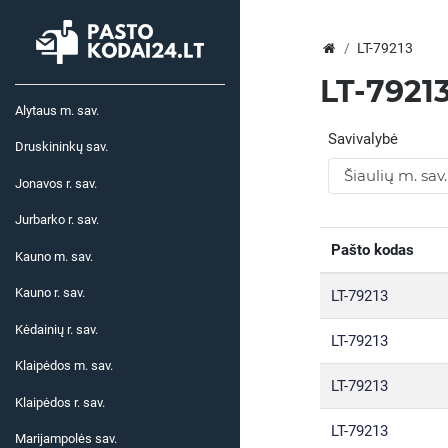
LT-79213
LT-7921
Alytaus m. sav.
Savivalybė
Druskininkų sav.
Jonavos r. sav.
Jurbarko r. sav.
Pašto kodas
Kauno m. sav.
Kauno r. sav.
LT-79213
Kėdainių r. sav.
LT-79213
Klaipėdos m. sav.
LT-79213
Klaipėdos r. sav.
LT-79213
Marijampolės sav.