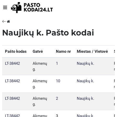
Naujikų k. Pašto kodai
Pašto kodas
Gatvė
Namo nr
Miestas / Vietovė
S
LT-38442
Akmenų
1
Naujikų k.
P
g.
r.
LT-38442
Akmenų
10
Naujikų k.
P
g.
r.
LT-38442
Akmenų
2
Naujikų k.
P
g.
r.
LT-38442
Akmenų
3
Naujikų k.
P