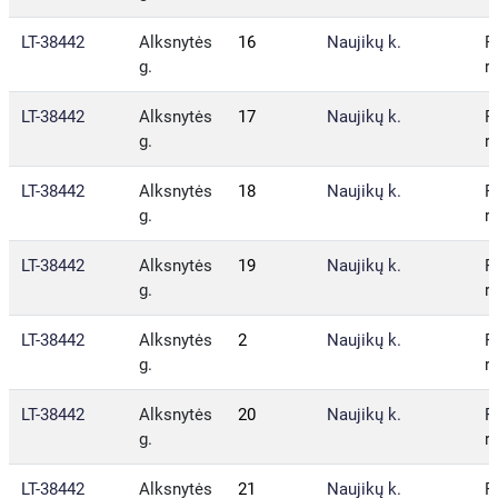
LT-38442
Alksnytės
16
Naujikų k.
P
g.
r.
LT-38442
Alksnytės
17
Naujikų k.
P
g.
r.
LT-38442
Alksnytės
18
Naujikų k.
P
g.
r.
LT-38442
Alksnytės
19
Naujikų k.
P
g.
r.
LT-38442
Alksnytės
2
Naujikų k.
P
g.
r.
LT-38442
Alksnytės
20
Naujikų k.
P
g.
r.
LT-38442
Alksnytės
21
Naujikų k.
P