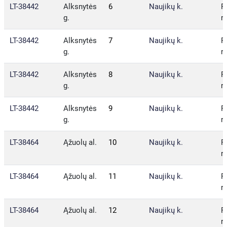
LT-38442
Alksnytės
6
Naujikų k.
P
g.
r.
LT-38442
Alksnytės
7
Naujikų k.
P
g.
r.
LT-38442
Alksnytės
8
Naujikų k.
P
g.
r.
LT-38442
Alksnytės
9
Naujikų k.
P
g.
r.
LT-38464
Ąžuolų al.
10
Naujikų k.
P
r.
LT-38464
Ąžuolų al.
11
Naujikų k.
P
r.
LT-38464
Ąžuolų al.
12
Naujikų k.
P
r.