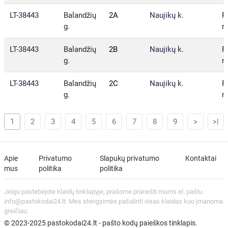
LT-38443
Balandžių
2A
Naujikų k.
P
g.
r.
LT-38443
Balandžių
2B
Naujikų k.
P
g.
r.
LT-38443
Balandžių
2C
Naujikų k.
P
g.
r.
1
2
3
4
5
6
7
8
9
>
>|
Apie
Privatumo
Slapukų privatumo
Kontaktai
mus
politika
politika
Jeigu pastebėjote klaidų tinklapyje, prašome pranešti mums el. paštu
info@pastokodai24.lt. Mes stengsimės pašalinti visas klaidas kuo įmanoma
greičiau.
© 2023-2025 pastokodai24.lt - pašto kodų paieškos tinklapis.