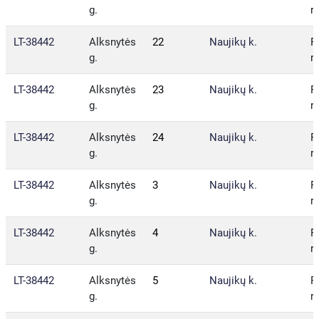
g.
r.
LT-38442
Alksnytės
22
Naujikų k.
P
g.
r.
LT-38442
Alksnytės
23
Naujikų k.
P
g.
r.
LT-38442
Alksnytės
24
Naujikų k.
P
g.
r.
LT-38442
Alksnytės
3
Naujikų k.
P
g.
r.
LT-38442
Alksnytės
4
Naujikų k.
P
g.
r.
LT-38442
Alksnytės
5
Naujikų k.
P
g.
r.