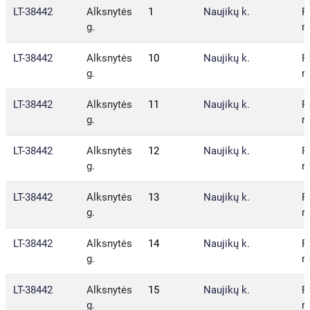
LT-38442
Alksnytės
1
Naujikų k.
P
g.
r.
LT-38442
Alksnytės
10
Naujikų k.
P
g.
r.
LT-38442
Alksnytės
11
Naujikų k.
P
g.
r.
LT-38442
Alksnytės
12
Naujikų k.
P
g.
r.
LT-38442
Alksnytės
13
Naujikų k.
P
g.
r.
LT-38442
Alksnytės
14
Naujikų k.
P
g.
r.
LT-38442
Alksnytės
15
Naujikų k.
P
g.
r.